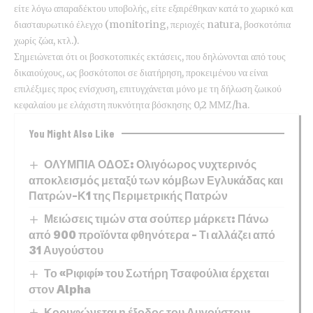
είτε λόγω απαραδέκτου υποβολής, είτε εξαιρέθηκαν κατά το χωρικό και
διασταυρωτικό έλεγχο (monitoring, περιοχές natura, βοσκοτόπια
χωρίς ζώα, κτλ.).
Σημειώνεται ότι οι βοσκοτοπικές εκτάσεις, που δηλώνονται από τους
δικαιούχους, ως βοσκότοποι σε διατήρηση, προκειμένου να είναι
επιλέξιμες προς ενίσχυση, επιτυγχάνεται μόνο με τη δήλωση ζωικού
κεφαλαίου με ελάχιστη πυκνότητα βόσκησης 0,2 ΜΜΖ/ha.
You Might Also Like
ΟΛΥΜΠΙΑ ΟΔΟΣ: Ολιγόωρος νυχτερινός
αποκλεισμός μεταξύ των κόμβων Εγλυκάδας και
Πατρών-Κ1 της Περιμετρικής Πατρών
Μειώσεις τιμών στα σούπερ μάρκετ: Πάνω
από 900 προϊόντα φθηνότερα – Τι αλλάζει από
31 Αυγούστου
Το «Ριφιφί» του Σωτήρη Τσαφούλια έρχεται
στον Alpha
Κορυφώνεται η έξοδος του Αυγούστου: