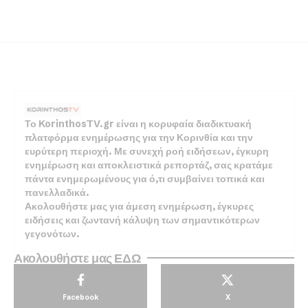
Το KorinthosTV.gr είναι η κορυφαία διαδικτυακή
πλατφόρμα ενημέρωσης για την Κορινθία και την
ευρύτερη περιοχή. Με συνεχή ροή ειδήσεων, έγκυρη
ενημέρωση και αποκλειστικά ρεπορτάζ, σας κρατάμε
πάντα ενημερωμένους για ό,τι συμβαίνει τοπικά και
πανελλαδικά.
Ακολουθήστε μας για άμεση ενημέρωση, έγκυρες
ειδήσεις και ζωντανή κάλυψη των σημαντικότερων
γεγονότων.
Ακολουθήστε μας ΕΔΩ
Facebook
X