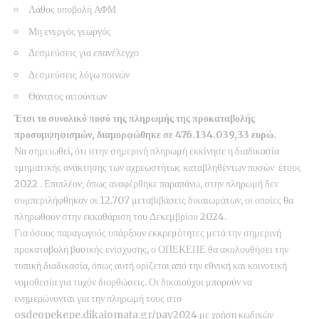
Λάθος υποβολή ΑΦΜ
Μη ενεργός γεωργός
Δεσμεύσεις για επανέλεγχο
Δεσμεύσεις λόγω ποινών
Θάνατος αιτούντων
Έτσι το συνολικό ποσό της πληρωμής της προκαταβολής
προσυμψηφισμών, διαμορφώθηκε σε 476.134.039,33 ευρώ.
Να σημειωθεί, ότι στην σημερινή πληρωμή εκκίνησε η διαδικασία
τμηματικής ανάκτησης των αχρεωστήτως καταβληθέντων ποσών έτους
2022 . Επιπλέον, όπως αναφέρθηκε παραπάνω, στην πληρωμή δεν
συμπεριλήφθηκαν οι 12.707 μεταβιβάσεις δικαιωμάτων, οι οποίες θα
πληρωθούν στην εκκαθάριση του Δεκεμβρίου 2024.
Για όσους παραγωγούς υπάρξουν εκκρεμότητες μετά την σημερινή
προκαταβολή βασικής ενίσχυσης, ο ΟΠΕΚΕΠΕ θα ακολουθήσει την
τυπική διαδικασία, όπως αυτή ορίζεται από την εθνική και κοινοτική
νομοθεσία για τυχόν διορθώσεις. Οι δικαιούχοι μπορούν να
ενημερώνονται για την πληρωμή τους στο
osdeopekepe.dikaiomata.gr/pay2024 με χρήση κωδικών