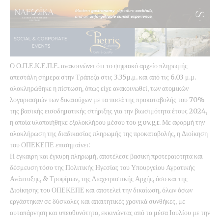
Ο Ο.Π.Ε.Κ.Ε.Π.Ε. ανακοινώνει ότι το ψηφιακό αρχείο πληρωμής
απεστάλη σήμερα στην Τράπεζα στις 3.35μ.μ. και από τις 6.03 μ.μ.
ολοκληρώθηκε η πίστωση, όπως είχε ανακοινωθεί, των ατομικών
λογαριασμών των δικαιούχων με τα ποσά της προκαταβολής του 70%
της βασικής εισοδηματικής στήριξης για την βιωσιμότητα έτους 2024,
η οποία υλοποιήθηκε εξολοκλήρου μέσου του gov.gr. Με αφορμή την
ολοκλήρωση της διαδικασίας πληρωμής της προκαταβολής, η Διοίκηση
του ΟΠΕΚΕΠΕ επισημαίνει:
Η έγκαιρη και έγκυρη πληρωμή, αποτέλεσε βασική προτεραιότητα και
δέσμευση τόσο της Πολιτικής Ηγεσίας του Υπουργείου Αγροτικής
Ανάπτυξης, & Τροφίμων, της Διαχειριστικής Αρχής, όσο και της
Διοίκησης του ΟΠΕΚΕΠΕ και αποτελεί την δικαίωση, όλων όσων
εργάστηκαν σε δύσκολες και απαιτητικές χρονικά συνθήκες, με
αυταπάρνηση και υπευθυνότητα, εκκινώντας από τα μέσα Ιουλίου με την