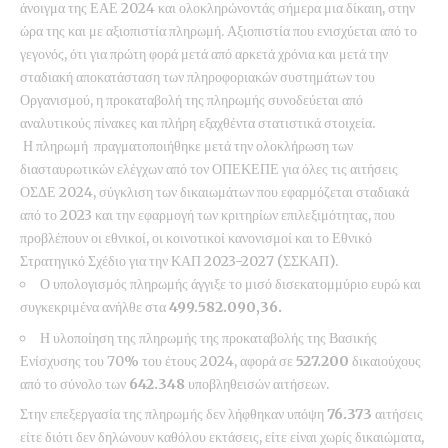
άνοιγμα της ΕΑΕ 2024 και ολοκληρώνοντάς σήμερα μια δίκαιη, στην
ώρα της και με αξιοπιστία πληρωμή. Αξιοπιστία που ενισχύεται από το
γεγονός, ότι για πρώτη φορά μετά από αρκετά χρόνια και μετά την
σταδιακή αποκατάσταση των πληροφοριακών συστημάτων του
Οργανισμού, η προκαταβολή της πληρωμής συνοδεύεται από
αναλυτικούς πίνακες και πλήρη εξαχθέντα στατιστικά στοιχεία.
Η πληρωμή πραγματοποιήθηκε μετά την ολοκλήρωση των
διασταυρωτικών ελέγχων από τον ΟΠΕΚΕΠΕ για όλες τις αιτήσεις
ΟΣΔΕ 2024, σύγκλιση των δικαιωμάτων που εφαρμόζεται σταδιακά
από το 2023 και την εφαρμογή των κριτηρίων επιλεξιμότητας, που
προβλέπουν οι εθνικοί, οι κοινοτικοί κανονισμοί και το Εθνικό
Στρατηγικό Σχέδιο για την ΚΑΠ 2023-2027 (ΣΣΚΑΠ).
Ο υπολογισμός πληρωμής άγγιξε το μισό δισεκατομμύριο ευρώ και
συγκεκριμένα ανήλθε στα
499.582.090,36.
Η υλοποίηση της πληρωμής της προκαταβολής της Βασικής
Ενίσχυσης του 70% του έτους 2024, αφορά σε
527.200
δικαιούχους
από το σύνολο των
642.348
υποβληθεισών αιτήσεων.
Στην επεξεργασία της πληρωμής δεν λήφθηκαν υπόψη
76.373
αιτήσεις
είτε διότι δεν δηλώνουν καθόλου εκτάσεις, είτε είναι χωρίς δικαιώματα,