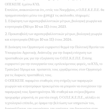
ΟΠΕΚΕΠΕ ή μέσω ΚΥΔ.
Επιπλέον, ανακοινώνεται ότι, εντός του Νοεμβρίου, ο Ο.Π.Ε.Κ.Ε.Π.Ε. θα
πραγματοποιήσει μέσω του gov.gr τις ακόλουθες πληρωμές:
Εξόφληση των αγροπεριβαλλοντικών μέτρων, βιολογική γεωργία και
κτηνοτροφία (Μέτρο 10 και 11) έτους 2023.
Προκαταβολή των αγροπεριβαλλοντικών μέτρων, βιολογική γεωργία
και κτηνοτροφία (Μέτρο 10 και 11) έτους 2024.
Η Διοίκηση του Οργανισμού ευχαριστεί θερμά την Πολιτική Ηγεσία του
Υπουργείου Αγροτικής Ανάπτυξης για την διαρκή ενίσχυση των
προσπαθειών μας για την εξυγίανση του Ο.Π.Ε.Κ.Ε.Π.Ε. Επίσης
ευχαριστεί για την συνεργασία τους εμπλεκόμενους φορείς, τα ΚΥΔ, το
Τραπεζικό Ίδρυμα και προπαντός τους εργαζόμενους στον Οργανισμό
για τις διαρκείς προσπάθειές τους.
Ο ΟΠΕΚΕΠΕ παραμένει σταθερός στη στήριξη των παραγωγών
γεωργών και κτηνοτρόφων προκειμένου να μπορούν να συνεχίσουν την
παραγωγική τους δραστηριότητα. Με σταθερά και στέρεα βήματα
προχωράμε μπροστά, σε μια νέα εποχή. Ο Ο.Π.Ε.Κ.Ε.Π.Ε., αλλάζει σε
τεχνολογικό επίπεδο, με όραμα την βελτίωση των υπηρεσιών του,
διασφαλίζοντας την εγκυρότητα, την ταχύτητα, την δικαιοσύνη στην