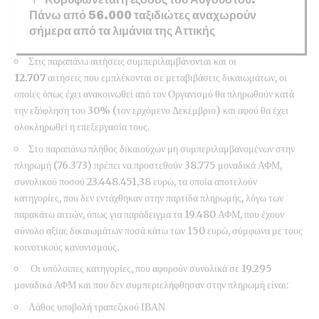
Πάνω από 56.000 ταξιδιώτες αναχωρούν
σήμερα από τα λιμάνια της Αττικής
Στις παραπάνω αιτήσεις συμπεριλαμβάνονται και οι
12.707
αιτήσεις που εμπλέκονται σε μεταβιβάσεις δικαιωμάτων, οι
οποίες όπως έχει ανακοινωθεί από τον Οργανισμό θα πληρωθούν κατά
την εξόφληση του 30% (τον ερχόμενο Δεκέμβριο) και αφού θα έχει
ολοκληρωθεί η επεξεργασία τους.
Στο παραπάνω πλήθος δικαιούχων μη συμπεριλαμβανομένων στην
πληρωμή (76.373) πρέπει να προστεθούν 38.775 μοναδικά ΑΦΜ,
συνολικού ποσού 23.448.451,38 ευρώ, τα οποία αποτελούν
κατηγορίες, που δεν εντάχθηκαν στην παρτίδα πληρωμής, λόγω των
παρακάτω αιτιών, όπως για παράδειγμα τα 19.480 ΑΦΜ, που έχουν
σύνολο αξίας δικαιωμάτων ποσά κάτω των 150 ευρώ, σύμφωνα με τους
κοινοτικούς κανονισμούς.
Οι υπόλοιπες κατηγορίες, που αφορούν συνολικά σε 19.295
μοναδικά ΑΦΜ και που δεν συμπεριελήφθησαν στην πληρωμή είναι:
Λάθος υποβολή τραπεζικού ΙΒΑΝ