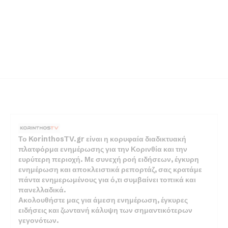
Το KorinthosTV.gr είναι η κορυφαία διαδικτυακή
πλατφόρμα ενημέρωσης για την Κορινθία και την
ευρύτερη περιοχή. Με συνεχή ροή ειδήσεων, έγκυρη
ενημέρωση και αποκλειστικά ρεπορτάζ, σας κρατάμε
πάντα ενημερωμένους για ό,τι συμβαίνει τοπικά και
πανελλαδικά.
Ακολουθήστε μας για άμεση ενημέρωση, έγκυρες
ειδήσεις και ζωντανή κάλυψη των σημαντικότερων
γεγονότων.