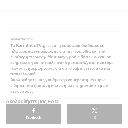
Το KorinthosTV.gr είναι η κορυφαία διαδικτυακή
πλατφόρμα ενημέρωσης για την Κορινθία και την
ευρύτερη περιοχή. Με συνεχή ροή ειδήσεων, έγκυρη
ενημέρωση και αποκλειστικά ρεπορτάζ, σας κρατάμε
πάντα ενημερωμένους για ό,τι συμβαίνει τοπικά και
πανελλαδικά.
Ακολουθήστε μας για άμεση ενημέρωση, έγκυρες
ειδήσεις και ζωντανή κάλυψη των σημαντικότερων
γεγονότων.
Ακολουθήστε μας ΕΔΩ
Facebook
X