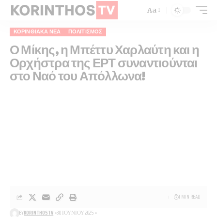
Aa
ΚΟΡΙΝΘΙΑΚΆ ΝΈΑ
ΠΟΛΙΤΙΣΜΌΣ
Ο Μίκης, η Μπέττυ Χαρλαύτη και η
Ορχήστρα της ΕΡΤ συναντιούνται
στο Ναό του Απόλλωνα!
1 MIN READ
BY
KORINTHOSTV
30 ΙΟΥΝΊΟΥ 2025