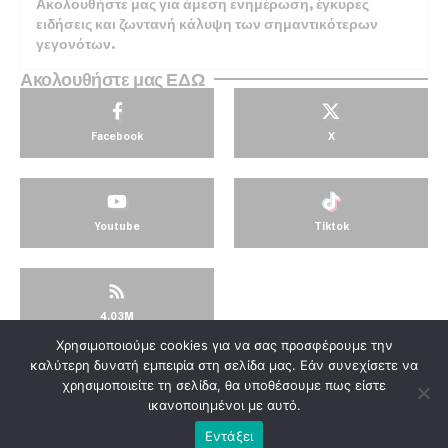
Ακολουθήστε μας για άμεση ενημέρωση, έγκυρες
ειδήσεις και ζωντανή κάλυψη των σημαντικότερων
γεγονότων.
Ακολουθήστε μας ΕΔΩ
Facebook
X
Youtube
Tiktok
4.03M
Χρησιμοποιούμε cookies για να σας προσφέρουμε την
© KorinthosTV @2025
καλύτερη δυνατή εμπειρία στη σελίδα μας. Εάν συνεχίσετε να
χρησιμοποιείτε τη σελίδα, θα υποθέσουμε πως είστε
ικανοποιημένοι με αυτό.
Εντάξει