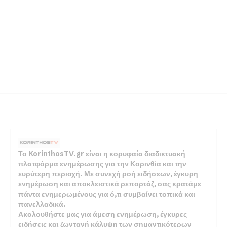
Το KorinthosTV.gr είναι η κορυφαία διαδικτυακή
πλατφόρμα ενημέρωσης για την Κορινθία και την
ευρύτερη περιοχή. Με συνεχή ροή ειδήσεων, έγκυρη
ενημέρωση και αποκλειστικά ρεπορτάζ, σας κρατάμε
πάντα ενημερωμένους για ό,τι συμβαίνει τοπικά και
πανελλαδικά.
Ακολουθήστε μας για άμεση ενημέρωση, έγκυρες
ειδήσεις και ζωντανή κάλυψη των σημαντικότερων