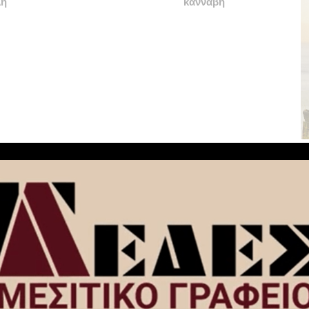
λή
κάνναβη