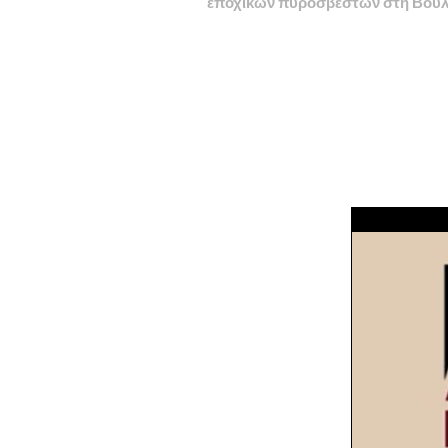
εποχικών πυροσβεστών στη Βου