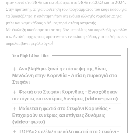
ήταν κοντά στο 38% και εκτοξεύτηκε στο 58% το 2023 και το 2024.
Στην πρότασή μας για υιοθέτηση του προγράμματος του καφέ κάδου για
τα βιοαπόβλητα, η απάντηση ήταν ότι ενόψει αλλαγής νομοθεσίας για
μπλε και καφέ κάδους ο Δήμος τηρεί στάση αναμονής
Με έκπληξη ακούσαμε ότι σε συμβάν με πολίτες για παραλαβή ογκωδών
ο κ. Αντιδήμαρχος τους πρότεινε την ενοικίαση κάδου, γιατί ο Δήμος δεν
παραλαμβάνει μεγάλο όγκο!
You Might Also Like
Αναβλήθηκε ξανά η επίσκεψη της Λίνας
Μενδώνη στην Κορινθία – Αιτία η πυρκαγιά στο
Στεφάνι
Φωτιά στο Στεφάνι Κορινθίας – Ενισχύθηκαν
οι επίγειες και εναέριες δυνάμεις (video-φωτο)
Μαίνεται η φωτιά στο Στεφάνι Κορινθίας –
Επιχειρούν εναέριες και επίγειες δυνάμεις
(videο-φωτο)
ΤΩΡΑ: Σε εξέλιξη μεγάλη φωτιά στο Στεφάνι –