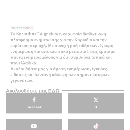
Το KorinthosTV.gr είναι η κορυφαία διαδικτυακή
πλατφόρμα ενημέρωσης για την Κορινθία και την
ευρύτερη περιοχή. Με συνεχή ροή ειδήσεων, έγκυρη
ενημέρωση και αποκλειστικά ρεπορτάζ, σας κρατάμε
πάντα ενημερωμένους για ό,τι συμβαίνει τοπικά και
πανελλαδικά.
Ακολουθήστε μας για άμεση ενημέρωση, έγκυρες
ειδήσεις και ζωντανή κάλυψη των σημαντικότερων
γεγονότων.
Ακολουθήστε μας ΕΔΩ
Facebook
X