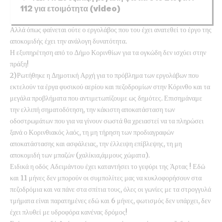
112 για ετοιμότητα (video)
Αλλά όπως φαίνεται ούτε ο εργολάβος που του έχει ανατεθεί το έργο της
αποκομιδής έχει την ανάλογη δυνατότητα.
Η εξυπηρέτηση από το Δήμο Κορινθίων για τα ογκώδη δεν ισχύει στην
πράξη!
2)Ρωτήθηκε η Δημοτική Αρχή για το πρόβλημα των εργολάβων που
εκτελούν τα έργα φυσικού αερίου και πεζοδρομίων στην Κόρινθο και τα
μεγάλα προβλήματα που αντιμετωπίζουμε ως δημότες. Επισημάναμε
την ελλιπή σηματοδότηση, την κάκιστη αποκατάσταση των
οδοστρωμάτων που για να γίνουν σωστά θα χρειαστεί να τα πληρώσει
ξανά ο Κορινθιακός λαός, τη μη τήρηση των προδιαγραφών
αποκατάστασης και ασφάλειας, την έλλειψη επίβλεψης, τη μη
αποκομιδή των μπαζών (χαλίκια,άμμους χώματα).
Ειδικά η οδός Αδειμάντου έχει καταντήσει το γεφύρι της Άρτας ! Εδώ
και 11 μήνες δεν μπορούν οι συμπολίτες μας να κυκλοφορήσουν στα
πεζοδρόμια και να πάνε στα σπίτια τους, όλες οι γωνίες με τα στρογγυλά
τμήματα είναι παρατημένες εδώ και 6 μήνες, φωτισμός δεν υπάρχει, δεν
έχει πλυθεί με υδροφόρα κανένας δρόμος!