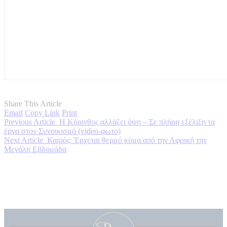
Share This Article
Email
Copy Link
Print
Previous Article
H Κόρινθος αλλάζει όψη – Σε πλήρη εξέλιξη τα
έργα στον Συνοικισμό (video-φωτο)
Next Article
Καιρός: Έρχεται θερμό κύμα από την Αφρική την
Μεγάλη Εβδομάδα