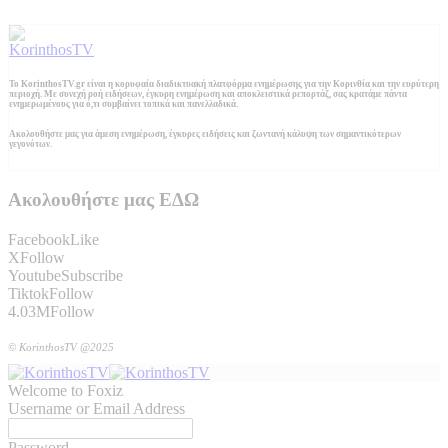
Το KorinthosTV.gr είναι η κορυφαία διαδικτυακή πλατφόρμα ενημέρωσης για την Κορινθία και την ευρύτερη
περιοχή. Με συνεχή ροή ειδήσεων, έγκυρη ενημέρωση και αποκλειστικά ρεπορτάζ, σας κρατάμε πάντα
ενημερωμένους για ό,τι συμβαίνει τοπικά και πανελλαδικά.
Ακολουθήστε μας για άμεση ενημέρωση, έγκυρες ειδήσεις και ζωντανή κάλυψη των σημαντικότερων
γεγονότων.
Ακολουθήστε μας ΕΔΩ
Facebook
Like
X
Follow
Youtube
Subscribe
Tiktok
Follow
4.03M
Follow
© KorinthosTV @2025
Welcome to Foxiz
Username or Email Address
Password