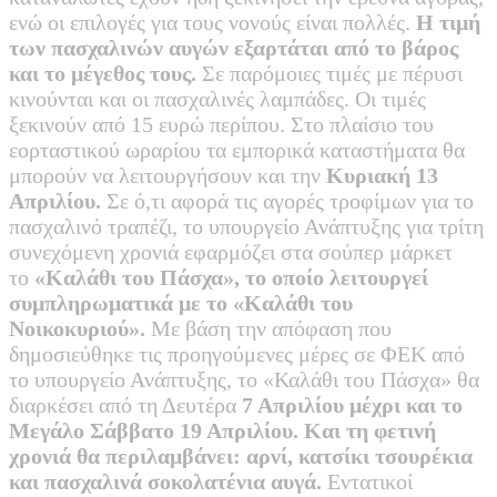
ενώ οι επιλογές για τους νονούς είναι πολλές.
Η τιμή
των πασχαλινών αυγών εξαρτάται από το βάρος
και το μέγεθος τους.
Σε παρόμοιες τιμές με πέρυσι
κινούνται και οι πασχαλινές λαμπάδες. Οι τιμές
ξεκινούν από 15 ευρώ περίπου. Στο πλαίσιο του
εορταστικού ωραρίου τα εμπορικά καταστήματα θα
μπορούν να λειτουργήσουν και την
Κυριακή 13
Απριλίου.
Σε ό,τι αφορά τις αγορές τροφίμων για το
πασχαλινό τραπέζι, το υπουργείο Ανάπτυξης για τρίτη
συνεχόμενη χρονιά εφαρμόζει στα σούπερ μάρκετ
το
«Καλάθι του Πάσχα», το οποίο λειτουργεί
συμπληρωματικά με το «Καλάθι του
Νοικοκυριού».
Με βάση την απόφαση που
δημοσιεύθηκε τις προηγούμενες μέρες σε ΦΕΚ από
το υπουργείο Ανάπτυξης, το «Καλάθι του Πάσχα» θα
διαρκέσει από τη Δευτέρα
7 Απριλίου μέχρι και το
Μεγάλο Σάββατο 19 Απριλίου. Και τη φετινή
χρονιά θα περιλαμβάνει: αρνί, κατσίκι τσουρέκια
και πασχαλινά σοκολατένια αυγά.
Εντατικοί