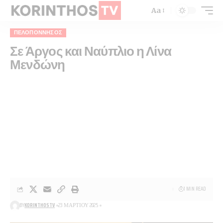
Aa
ΠΕΛΟΠΌΝΝΗΣΟΣ
Σε Άργος και Ναύπλιο η Λίνα
Μενδώνη
1 MIN READ
BY
KORINTHOSTV
23 ΜΑΡΤΊΟΥ 2025