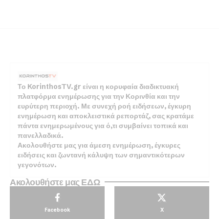
Το KorinthosTV.gr είναι η κορυφαία διαδικτυακή
πλατφόρμα ενημέρωσης για την Κορινθία και την
ευρύτερη περιοχή. Με συνεχή ροή ειδήσεων, έγκυρη
ενημέρωση και αποκλειστικά ρεπορτάζ, σας κρατάμε
πάντα ενημερωμένους για ό,τι συμβαίνει τοπικά και
πανελλαδικά.
Ακολουθήστε μας για άμεση ενημέρωση, έγκυρες
ειδήσεις και ζωντανή κάλυψη των σημαντικότερων
γεγονότων.
Ακολουθήστε μας ΕΔΩ
Facebook
X