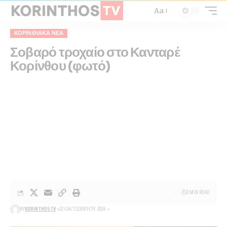
Aa
ΚΟΡΙΝΘΙΑΚΆ ΝΈΑ
Σοβαρό τροχαίο στο Κανταρέ
Κορίνθου (φωτό)
0 MIN READ
BY
KORINTHOSTV
22 ΟΚΤΩΒΡΊΟΥ 2024