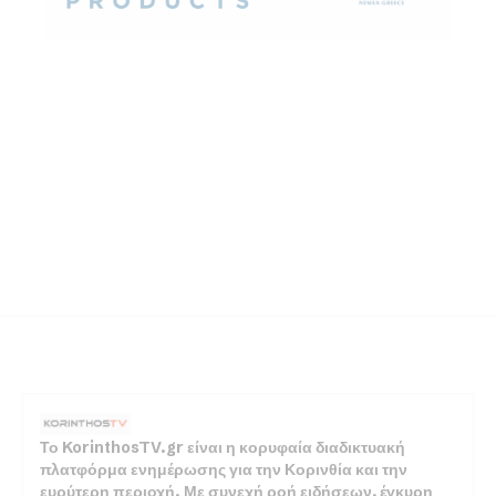
Το KorinthosTV.gr είναι η κορυφαία διαδικτυακή
πλατφόρμα ενημέρωσης για την Κορινθία και την
ευρύτερη περιοχή. Με συνεχή ροή ειδήσεων, έγκυρη