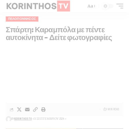
Aa
ΠΕΛΟΠΌΝΝΗΣΟΣ
Σπάρτη: Καραμπόλα με πέντε
αυτοκίνητα – Δείτε φωτογραφίες
1 MIN READ
BY
KORINTHOSTV
13 ΣΕΠΤΕΜΒΡΊΟΥ 2024