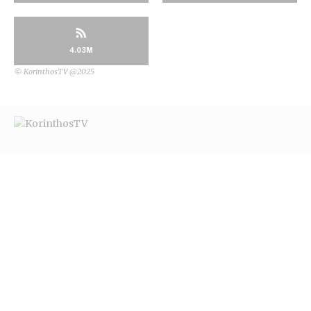
4.03M
© KorinthosTV @2025