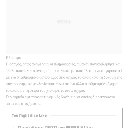
Κλείσιμο
Η οδηγός, όπως αναφέρουν οι πληροφορίες, πιθανόν πανικοβλήθηκε και
έβαλε όπισθεν πατώντας τέρμα το γκάζι, με αποτέλεσμα να συγκρουστεί
με ένα σταθμευμένο άσπρο αγροτικό όχημα, το οποίο από τη δύναμη της
σύγκρουσης εκσφενδονίστηκε πάνω σε ένα άλλο σταθμευμένο όχημα,
το οποίο με τη σειρά του χτύπησε το πίσω όχημα.
Στο σημείο έφτασαν αστυνομικές δυνάμεις, οι οποίες διερευνούν τα
αίτια του ατυχήματος.
You Might Also Like
Παρέμβαση ΠΕΣΠ για MERE Ελλάς