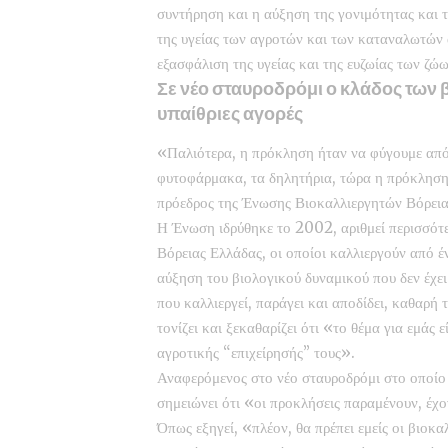
συντήρηση και η αύξηση της γονιμότητας και 
της υγείας των αγροτών και των καταναλωτών α
εξασφάλιση της υγείας και της ευζωίας των ζώω
Σε νέο σταυροδρόμι ο κλάδος των β
υπαίθριες αγορές
«Παλιότερα, η πρόκληση ήταν να φύγουμε από
φυτοφάρμακα, τα δηλητήρια, τώρα η πρόκληση
πρόεδρος της Ένωσης Βιοκαλλιεργητών Βόρεια
Η Ένωση ιδρύθηκε το 2002, αριθμεί περισσότε
Βόρειας Ελλάδας, οι οποίοι καλλιεργούν από 
αύξηση του βιολογικού δυναμικού που δεν έχει 
που καλλιεργεί, παράγει και αποδίδει, καθαρή
τονίζει και ξεκαθαρίζει ότι «το θέμα για εμάς
αγροτικής “επιχείρησής” τους».
Αναφερόμενος στο νέο σταυροδρόμι στο οποίο 
σημειώνει ότι «οι προκλήσεις παραμένουν, έχ
Όπως εξηγεί, «πλέον, θα πρέπει εμείς οι βιοκ