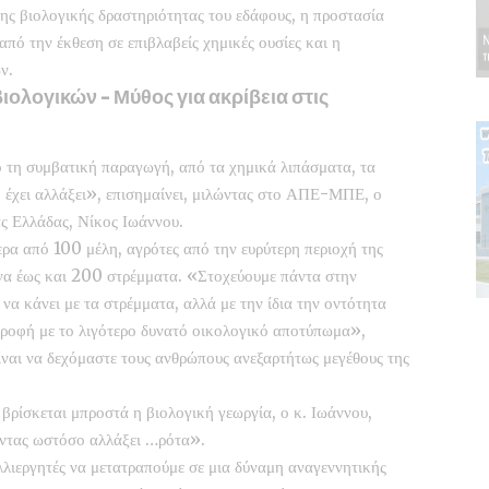
της βιολογικής δραστηριότητας του εδάφους, η προστασία
πό την έκθεση σε επιβλαβείς χημικές ουσίες και η
ν.
ιολογικών – Μύθος για ακρίβεια στις
 τη συμβατική παραγωγή, από τα χημικά λιπάσματα, τα
 έχει αλλάξει», επισημαίνει, μιλώντας στο ΑΠΕ-ΜΠΕ, ο
ς Ελλάδας, Νίκος Ιωάννου.
ρα από 100 μέλη, αγρότες από την ευρύτερη περιοχή της
ένα έως και 200 στρέμματα. «Στοχεύουμε πάντα στην
να κάνει με τα στρέμματα, αλλά με την ίδια την οντότητα
 τροφή με το λιγότερο δυνατό οικολογικό αποτύπωμα»,
 είναι να δεχόμαστε τους ανθρώπους ανεξαρτήτως μεγέθους της
βρίσκεται μπροστά η βιολογική γεωργία, ο κ. Ιωάννου,
οντας ωστόσο αλλάξει …ρότα».
αλλιεργητές να μετατραπούμε σε μια δύναμη αναγεννητικής