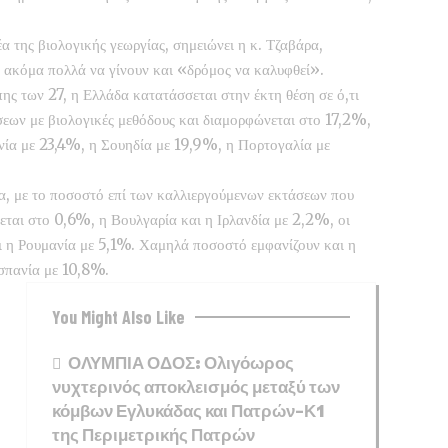
 της βιολογικής γεωργίας, σημειώνει η κ. Τζαβάρα,
 ακόμα πολλά να γίνουν και «δρόμος να καλυφθεί».
ης των 27, η Ελλάδα κατατάσσεται στην έκτη θέση σε ό,τι
εων με βιολογικές μεθόδους και διαμορφώνεται στο 17,2%,
νία με 23,4%, η Σουηδία με 19,9%, η Πορτογαλία με
τα, με το ποσοστό επί των καλλιεργούμενων εκτάσεων που
εται στο 0,6%, η Βουλγαρία και η Ιρλανδία με 2,2%, οι
 η Ρουμανία με 5,1%. Χαμηλά ποσοστό εμφανίζουν και η
Ισπανία με 10,8%.
You Might Also Like
ΟΛΥΜΠΙΑ ΟΔΟΣ: Ολιγόωρος
νυχτερινός αποκλεισμός μεταξύ των
κόμβων Εγλυκάδας και Πατρών-Κ1
της Περιμετρικής Πατρών