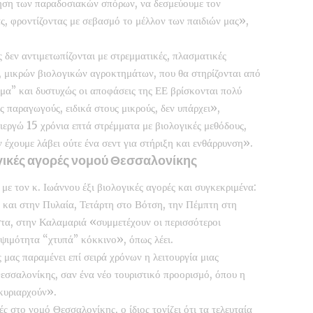
ήρηση των παραδοσιακών σπόρων, να δεσμεύουμε τον
ς, φροντίζοντας με σεβασμό το μέλλον των παιδιών μας»,
ς δεν αντιμετωπίζονται με στρεμματικές, πλασματικές
ν, μικρών βιολογικών αγροκτημάτων, που θα στηρίζονται από
ημα” και δυστυχώς οι αποφάσεις της ΕΕ βρίσκονται πολύ
 παραγωγούς, ειδικά στους μικρούς, δεν υπάρχει»,
ιεργώ 15 χρόνια επτά στρέμματα με βιολογικές μεθόδους,
 έχουμε λάβει ούτε ένα σεντ για στήριξη και ενθάρρυνση».
ογικές αγορές νομού Θεσσαλονίκης
ε τον κ. Ιωάννου έξι βιολογικές αγορές και συγκεκριμένα:
 και στην Πυλαία, Τετάρτη στο Βότση, την Πέμπτη στη
α, στην Καλαμαριά «συμμετέχουν οι περισσότεροι
ψιμότητα “χτυπά” κόκκινο», όπως λέει.
 μας παραμένει επί σειρά χρόνων η λειτουργία μιας
Θεσσαλονίκης, σαν ένα νέο τουριστικό προορισμό, όπου η
 κυριαρχούν».
ές στο νομό Θεσσαλονίκης, ο ίδιος τονίζει ότι τα τελευταία