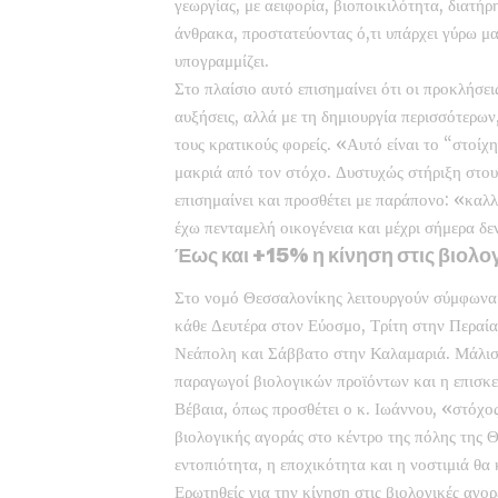
γεωργίας, με αειφορία, βιοποικιλότητα, διατ
άνθρακα, προστατεύοντας ό,τι υπάρχει γύρω μα
υπογραμμίζει.
Στο πλαίσιο αυτό επισημαίνει ότι οι προκλήσει
αυξήσεις, αλλά με τη δημιουργία περισσότερω
τους κρατικούς φορείς. «Αυτό είναι το “στοίχ
μακριά από τον στόχο. Δυστυχώς στήριξη στους
επισημαίνει και προσθέτει με παράπονο: «καλλ
έχω πενταμελή οικογένεια και μέχρι σήμερα δεν
Έως και +15% η κίνηση στις βιολ
Στο νομό Θεσσαλονίκης λειτουργούν σύμφωνα μ
κάθε Δευτέρα στον Εύοσμο, Τρίτη στην Περαία
Νεάπολη και Σάββατο στην Καλαμαριά. Μάλιστ
παραγωγοί βιολογικών προϊόντων και η επισκε
Βέβαια, όπως προσθέτει ο κ. Ιωάννου, «στόχος
βιολογικής αγοράς στο κέντρο της πόλης της 
εντοπιότητα, η εποχικότητα και η νοστιμιά θα
Ερωτηθείς για την κίνηση στις βιολογικές αγορ