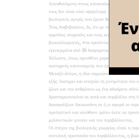
Απευθυνόμενη στους καταναλωτές, τους καλεί ν
τους δεν είναι ούτε υψηλότερη -τις περισσότε
βιολογικές αγορές που έχουν θεσπιστεί στη χώ
Τους διαβεβαιώνει, δε, ότι με τους εκτεταμένου
αρμόδιες υπηρεσίες και τους εκπροσώπους οργ
βιοκαλλιεργητές, «τα προϊόντα που αγοράζετε 
εγκεκριμένα από 16 διαφορετικούς οργανισμού
Άλλωστε, όπως προσθέτει χαρακτηριστικά, η ΕΕ
αυστηρούς κανονισμούς που έχουν καταρτιστεί
Μεταξύ άλλων, η ίδια σημειώνει ότι στα πολλ
εξής: διατηρεί και ενισχύει τη γονιμότητα του
ζώων και του ανθρώπου ως ένα αδιαίρετο σύνο
δραστηριοποιείται σε αυτά και συμβάλλει στη δ
διασφαλίζουν δικαιοσύνη σε ό,τι αφορά το περι
προληπτικό και υπεύθυνο τρόπο ώστε να προστα
μελλοντικών γενεών και του περιβάλλοντος.
Οι στόχοι της βιολογικής γεωργίας είναι: η 
συνολική προστασία του περιβάλλοντος, η βιώ