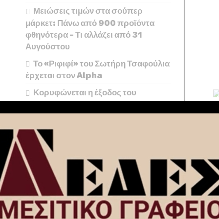
Μειώσεις τιμών στα σούπερ
μάρκετ: Πάνω από 900 προϊόντα
φθηνότερα – Τι αλλάζει από 31
Αυγούστου
Το «Ριφιφί» του Σωτήρη Τσαφούλια
έρχεται στον Alpha
Κορυφώνεται η έξοδος του
Αυγούστου: Πάνω από 56.000
ταξιδιώτες αναχωρούν σήμερα από
τα λιμάνια της Αττικής
εκατομμύρια στρέμματα με βιολογικές μεθόδους.
ολογική κτηνοτροφία στη χώρα μας, αν και όπως αναφέρει
ιστικής σημασίας προσπάθειες να αυξηθούν. Συγκεκριμένα,
ονται πρόβατα σε ποσοστό 67,3%, αίγες σε 19,6%, όρνιθες
%.