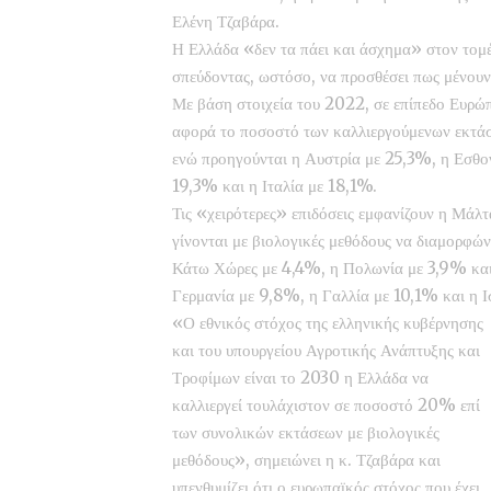
Ελένη Τζαβάρα.
Η Ελλάδα «δεν τα πάει και άσχημα» στον τομέα
σπεύδοντας, ωστόσο, να προσθέσει πως μένουν
Με βάση στοιχεία του 2022, σε επίπεδο Ευρώπ
αφορά το ποσοστό των καλλιεργούμενων εκτάσ
ενώ προηγούνται η Αυστρία με 25,3%, η Εσθο
19,3% και η Ιταλία με 18,1%.
Τις «χειρότερες» επιδόσεις εμφανίζουν η Μάλ
γίνονται με βιολογικές μεθόδους να διαμορφών
Κάτω Χώρες με 4,4%, η Πολωνία με 3,9% και
Γερμανία με 9,8%, η Γαλλία με 10,1% και η 
«Ο εθνικός στόχος της ελληνικής κυβέρνησης
και του υπουργείου Αγροτικής Ανάπτυξης και
Τροφίμων είναι το 2030 η Ελλάδα να
καλλιεργεί τουλάχιστον σε ποσοστό 20% επί
των συνολικών εκτάσεων με βιολογικές
μεθόδους», σημειώνει η κ. Τζαβάρα και
υπενθυμίζει ότι ο ευρωπαϊκός στόχος που έχει