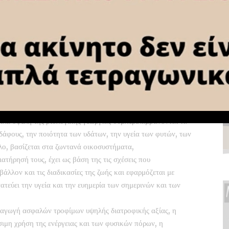
α επιλέγουν βιολογικά προϊόντα, σημειώνοντας ότι η τιμή
ρες φορές- ούτε όμως και απαγορευτική στις ομώνυμες
ρα μας.
ς και εντατικούς ελέγχους που γίνονται πλέον, τόσο από τις
ανισμών του ΥΠΑΑΤ, όσο και από τους ίδιους τους
ως βιολογικά, είναι όντως βιολογικά και διαπιστευμένα και
ς ελέγχου και πιστοποίησης».
 διαθέτει και σε αυτόν τον τομέα έναν από τους πιο
 παγκόσμια.
απλά οφέλη της βιολογικής γεωργίας συμπεριλαμβάνονται τα
 εδάφους, την ποιότητα των υδάτων, την υγεία των φυτών, των
λο, βασίζεται στα ζωντανά οικοσυστήματα,
ιατήρησή τους, έχει ως βάση της τις σχέσεις που
βάλλον και τις διαδικασίες της ζωής και εφαρμόζεται με
τεύει την υγεία και την ευημερία των σημερινών και των
παραγωγή ασφαλών τροφίμων υψηλής διατροφικής αξίας, η
σιμη χρήση της ενέργειας και των φυσικών πόρων, η