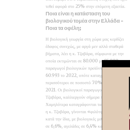
τεθεί αφορά στο 25% στην επόμενη εξαετία.
Ποια είναι η κατάσταση του
βιολογικού τομέα στην Ελλάδα –
Ποια τα οφέλη;
Η βιολογική γεωργία στη χώρα μας κερδίζει
έδαφος συνεχώς, με αργά μεν αλλά σταθερά
βήματα, λέει η κ. Τζαβάρα, σύμφωνα με την
οποία εκτιμώνται σε 80.000 με 85.000 οι
παραγωγοί βιολογικών προϊόντων, έναντι των
60.993 το 2022, οπότε καταγράφονταν
περισσότεροι σε ποσοστό 70% σε σχέση με το
2021. Οι βιολογικοί παραγωγοί, κατά την κ.
Τζαβάρα, καλλιεργούν σήμερα πάνω από εννέα 
Χαμηλότερα καταγράφονται τα ποσοστά στη βι
η κ. Τζαβάρα, γίνονται «φιλότιμες» και καθορ
κατά την ίδια, με βιολογικές μεθόδους εκτρέφ
σε 6,6%, αγελάδες σε 6,4% και χοίροι σε 0,1