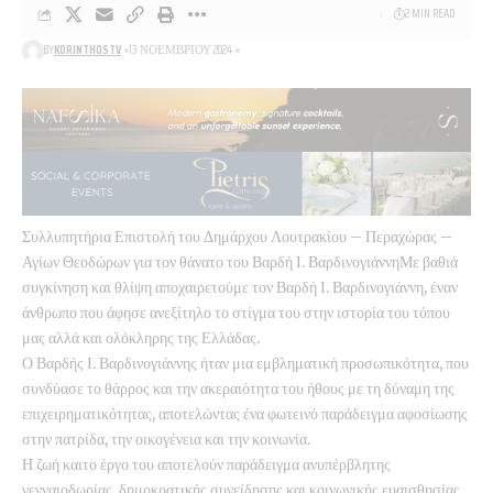
2 MIN READ
BY
KORINTHOSTV
13 ΝΟΕΜΒΡΊΟΥ 2024
Συλλυπητήρια Επιστολή του Δημάρχου Λουτρακίου – Περαχώρας –
Αγίων Θεοδώρων για τον θάνατο του Βαρδή Ι. ΒαρδινογιάννηΜε βαθιά
συγκίνηση και θλίψη αποχαιρετούμε τον Βαρδή Ι. Βαρδινογιάννη, έναν
άνθρωπο που άφησε ανεξίτηλο το στίγμα του στην ιστορία του τόπου
μας αλλά και ολόκληρης της Ελλάδας.
Ο Βαρδής Ι. Βαρδινογιάννης ήταν μια εμβληματική προσωπικότητα, που
συνδύασε το θάρρος και την ακεραιότητα του ήθους με τη δύναμη της
επιχειρηματικότητας, αποτελώντας ένα φωτεινό παράδειγμα αφοσίωσης
στην πατρίδα, την οικογένεια και την κοινωνία.
Η ζωή καιτο έργο του αποτελούν παράδειγμα ανυπέρβλητης
γενναιοδωρίας, δημοκρατικής συνείδησης και κοινωνικής ευαισθησίας.