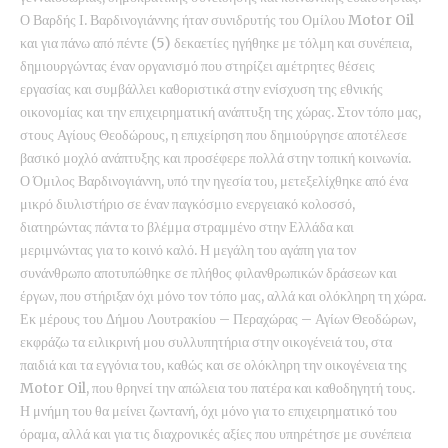
Ο Βαρδής Ι. Βαρδινογιάννης ήταν συνιδρυτής του Ομίλου Motor Oil
και για πάνω από πέντε (5) δεκαετίες ηγήθηκε με τόλμη και συνέπεια,
δημιουργώντας έναν οργανισμό που στηρίζει αμέτρητες θέσεις
εργασίας και συμβάλλει καθοριστικά στην ενίσχυση της εθνικής
οικονομίας και την επιχειρηματική ανάπτυξη της χώρας. Στον τόπο μας,
στους Αγίους Θεοδώρους, η επιχείρηση που δημιούργησε αποτέλεσε
βασικό μοχλό ανάπτυξης και προσέφερε πολλά στην τοπική κοινωνία.
Ο Όμιλος Βαρδινογιάννη, υπό την ηγεσία του, μετεξελίχθηκε από ένα
μικρό διυλιστήριο σε έναν παγκόσμιο ενεργειακό κολοσσό,
διατηρώντας πάντα το βλέμμα στραμμένο στην Ελλάδα και
μεριμνώντας για το κοινό καλό. Η μεγάλη του αγάπη για τον
συνάνθρωπο αποτυπώθηκε σε πλήθος φιλανθρωπικών δράσεων και
έργων, που στήριξαν όχι μόνο τον τόπο μας, αλλά και ολόκληρη τη χώρα.
Εκ μέρους του Δήμου Λουτρακίου – Περαχώρας – Αγίων Θεοδώρων,
εκφράζω τα ειλικρινή μου συλλυπητήρια στην οικογένειά του, στα
παιδιά και τα εγγόνια του, καθώς και σε ολόκληρη την οικογένεια της
Motor Oil, που θρηνεί την απώλεια του πατέρα και καθοδηγητή τους.
Η μνήμη του θα μείνει ζωντανή, όχι μόνο για το επιχειρηματικό του
όραμα, αλλά και για τις διαχρονικές αξίες που υπηρέτησε με συνέπεια