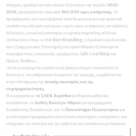
ανέργων, εργαζομένων και ειδικών δεξιοτήτων την περίοδο
2022-
2024
, προσφέροντας πάνω από
140.000 ώρες κατάρτισης
. Τα
προγράμματα, που περιλάμβαναν τόσο θεωρητική όσο και πρακτική
εκπαίδευση, κάλυψαν κρίσιμους τομείς όπως οι ψηφιακές και πράσινες
δεξιότητες, η κυκλική οικονομία, η τεχνητή νοημοσύνη, αλλά και
εξειδικεύσεις όπως το On-line Branding, η Εφοδιαστική Αλυσίδα
και η Γραμματειακή Υποστήριξη ενώ προστέθηκαν εξειδικευμένα
σεμινάρια όπως οινογνωσίας εργαζομένων, Life Coaching και
Πρώτες Βοήθειες.
Αυτή η στοχευμένη εκπαιδευτική δράση ενίσχυσε ουσιαστικά τις
δεξιότητες του ανθρώπινου δυναμικού της περιοχής, συμβάλλοντας
στην ενδυνάμωση της
τοπικής οικονομίας και της
επιχειρηματικότητας
.
Η συνεργασία με
το ΣΑΕΚ Κορίνθου
για θέματα μαθητείας
σπουδαστών, το
Διεθνές Κολλέγιο Αθηνών
για προγράμματα
Εκπαίδευσης Εκπαιδευτών, και το
Πανεπιστήμιο Πελοποννήσου
για
μεταπτυχιακά προγράμματα αποτέλεσαν στρατηγικές συνεργασίες που
ενίσχυσαν την ποιότητα και την εμβέλεια των εκπαιδευτικών δράσεων.
You Might Also Like