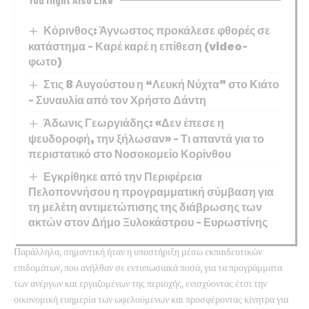
Κόρινθος: Άγνωστος προκάλεσε φθορές σε
κατάστημα – Καρέ καρέ η επίθεση (video-
φωτο)
Στις 8 Αυγούστου η “Λευκή Νύχτα” στο Κιάτο
– Συναυλία από τον Χρήστο Δάντη
Άδωνις Γεωργιάδης: «Δεν έπεσε η
ψευδοροφή, την ξήλωσαν» – Τι απαντά για το
περιστατικό στο Νοσοκομείο Κορίνθου
Εγκρίθηκε από την Περιφέρεια
Πελοποννήσου η προγραμματική σύμβαση για
τη μελέτη αντιμετώπισης της διάβρωσης των
ακτών στον Δήμο Ξυλοκάστρου – Ευρωστίνης
Παράλληλα, σημαντική ήταν η υποστήριξη μέσω εκπαιδευτικών
επιδομάτων, που ανήλθαν σε εντυπωσιακά ποσά, για τα προγράμματα
των ανέργων και εργαζομένων της περιοχής, ενισχύοντας έτσι την
οικονομική ευημερία των ωφελούμενων και προσφέροντας κίνητρα για