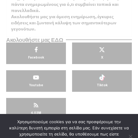
πάντα ενημερωμένους για ό,τι συμβαίνει τοπικά και
πανελλαδικά.
Ακολουθήστε μας για άμεση ενημέρωση, έγκυρες
ειδήσεις και ζωντανή κάλυψη των σημαντικότερων
γεγονότων.
Ακολουθήστε μας ΕΔΩ
Facebook
X
Youtube
Tiktok
4.03M
Χρησιμοποιούμε cookies για να σας προσφέρουμε την
© KorinthosTV @2025
καλύτερη δυνατή εμπειρία στη σελίδα μας. Εάν συνεχίσετε να
χρησιμοποιείτε τη σελίδα, θα υποθέσουμε πως είστε