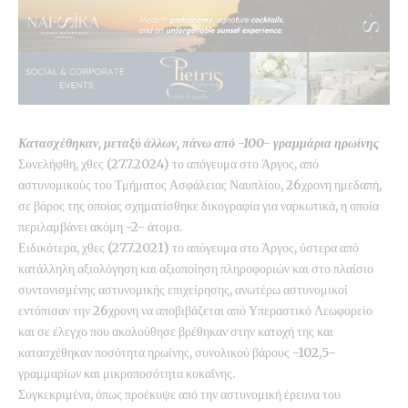
Κατασχέθηκαν, μεταξύ άλλων, πάνω από -100- γραμμάρια ηρωίνης
Συνελήφθη, χθες (27.7.2024) το απόγευμα στο Άργος, από
αστυνομικούς του Τμήματος Ασφάλειας Ναυπλίου, 26χρονη ημεδαπή,
σε βάρος της οποίας σχηματίσθηκε δικογραφία για ναρκωτικά, η οποία
περιλαμβάνει ακόμη -2- άτομα.
Ειδικότερα, χθες (27.7.2021) το απόγευμα στο Άργος, ύστερα από
κατάλληλη αξιολόγηση και αξιοποίηση πληροφοριών και στο πλαίσιο
συντονισμένης αστυνομικής επιχείρησης, ανωτέρω αστυνομικοί
εντόπισαν την 26χρονη να αποβιβάζεται από Υπεραστικό Λεωφορείο
και σε έλεγχο που ακολούθησε βρέθηκαν στην κατοχή της και
κατασχέθηκαν ποσότητα ηρωίνης, συνολικού βάρους -102,5-
γραμμαρίων και μικροποσότητα κοκαΐνης.
Συγκεκριμένα, όπως προέκυψε από την αστυνομική έρευνα του