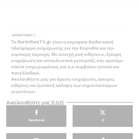
Το KorinthosTV.gr είναι η κορυφαία διαδικτυακή
πλατφόρμα ενημέρωσης για την Κορινθία και την
ευρύτερη περιοχή. Με συνεχή ροή ειδήσεων, έγκυρη
ενημέρωση και αποκλειστικά ρεπορτάζ, σας κρατάμε
πάντα ενημερωμένους για ό,τι συμβαίνει τοπικά και
πανελλαδικά.
Ακολουθήστε μας για άμεση ενημέρωση, έγκυρες
ειδήσεις και ζωντανή κάλυψη των σημαντικότερων
γεγονότων.
Ακολουθήστε μας ΕΔΩ
Facebook
X