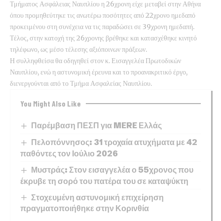
Τμήματος Ασφάλειας Ναυπλίου η 26χρονη είχε μεταβεί στην Αθήνα
όπου προμηθεύτηκε τις ανωτέρω ποσότητες από 22χρονο ημεδαπό
προκειμένου στη συνέχεια να τις παραδώσει σε 39χρονη ημεδαπή.
Τέλος, στην κατοχή της 26χρονης βρέθηκε και κατασχέθηκε κινητό
τηλέφωνο, ως μέσο τέλεσης αξιόποινων πράξεων.
Η συλληφθείσα θα οδηγηθεί στον κ. Εισαγγελέα Πρωτοδικών
Ναυπλίου, ενώ η αστυνομική έρευνα και το προανακριτικό έργο,
διενεργούνται από το Τμήμα Ασφαλείας Ναυπλίου.
You Might Also Like
Παρέμβαση ΠΕΣΠ για MERE Ελλάς
Πελοπόννησος: 31 τροχαία ατυχήματα με 42
παθόντες τον Ιούλιο 2026
Μυστράς: Στον εισαγγελέα ο 55χρονος που
έκρυβε τη σορό του πατέρα του σε καταψύκτη
Στοχευμένη αστυνομική επιχείρηση
πραγματοποιήθηκε στην Κορινθία