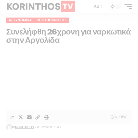
Aa
ΑΣΤΥΝΟΜΙΚΆ
ΠΕΛΟΠΌΝΝΗΣΟΣ
Συνελήφθη 26χρονη για ναρκωτικά
στην Αργολίδα
1 MIN READ
BY
KORINTHOSTV
28 ΙΟΥΛΊΟΥ 2024