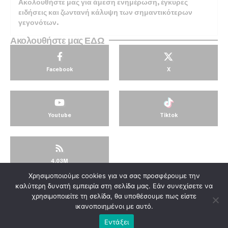
Ακολουθήστε μας για άμεση ενημέρωση, έγκυρες
ειδήσεις και ζωντανή κάλυψη των σημαντικότερων
γεγονότων.
Ακολουθήστε μας ΕΔΩ
Facebook
X
Youtube
Tiktok
4.03M
Χρησιμοποιούμε cookies για να σας προσφέρουμε την
© KorinthosTV @2025
καλύτερη δυνατή εμπειρία στη σελίδα μας. Εάν συνεχίσετε να
χρησιμοποιείτε τη σελίδα, θα υποθέσουμε πως είστε
ικανοποιημένοι με αυτό.
Εντάξει