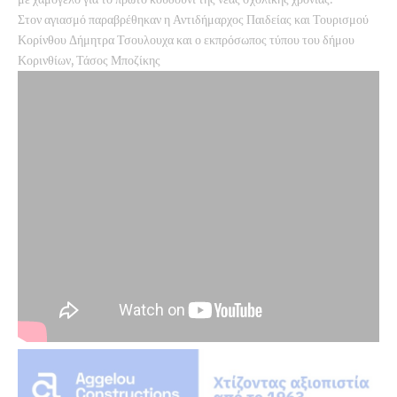
Στον αγιασμό παραβρέθηκαν η Αντιδήμαρχος Παιδείας και Τουρισμού
Κορίνθου Δήμητρα Τσουλουχα και ο εκπρόσωπος τύπου του δήμου
Κορινθίων, Τάσος Μποζίκης