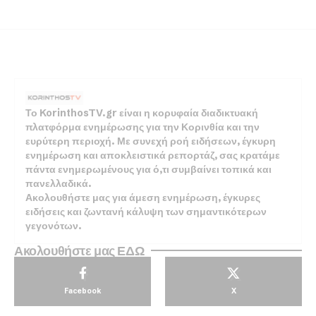
Το KorinthosTV.gr είναι η κορυφαία διαδικτυακή
πλατφόρμα ενημέρωσης για την Κορινθία και την
ευρύτερη περιοχή. Με συνεχή ροή ειδήσεων, έγκυρη
ενημέρωση και αποκλειστικά ρεπορτάζ, σας κρατάμε
πάντα ενημερωμένους για ό,τι συμβαίνει τοπικά και
πανελλαδικά.
Ακολουθήστε μας για άμεση ενημέρωση, έγκυρες
ειδήσεις και ζωντανή κάλυψη των σημαντικότερων
γεγονότων.
Ακολουθήστε μας ΕΔΩ
Facebook
X