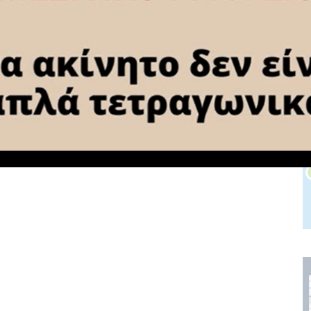
NEXT ARTICLE
Γιατροί Νοσοκομείου Κορίνθου:
”Αδύνατο να εφημερεύουμε όλοι στα
Επείγοντα”