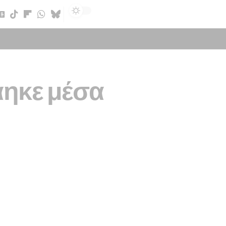
Sign In
άηκε μέσα