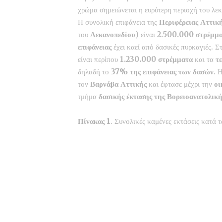
χρώμα σημειώνεται η ευρύτερη περιοχή του λε
Η συνολική επιφάνεια της
Περιφέρειας Αττικ
του
Λεκανοπεδίου
) είναι
2.500.000 στρέμμ
επιφάνειας
έχει καεί από δασικές πυρκαγιές. 
είναι περίπου
1.230.000 στρέμματα
και τα
τ
δηλαδή το
37% της επιφάνειας των δασών
. 
τον
Βαρνάβα
Αττικής
και έφτασε μέχρι την
οι
τμήμα
δασικής έκτασης της Βορειοανατολική
Πίνακας 1
. Συνολικές καμένες εκτάσεις κατά 