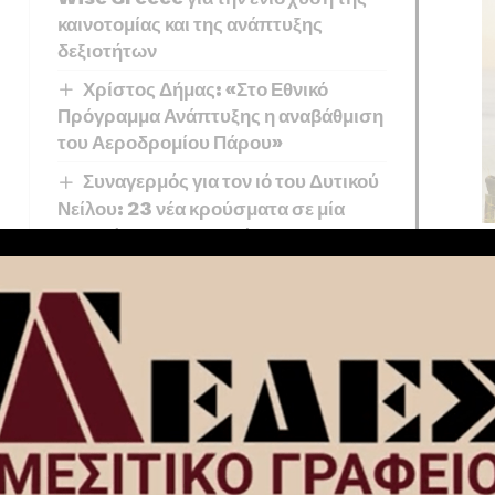
καινοτομίας και της ανάπτυξης
δεξιοτήτων
Χρίστος Δήμας: «Στο Εθνικό
Πρόγραμμα Ανάπτυξης η αναβάθμιση
του Αεροδρομίου Πάρου»
Συναγερμός για τον ιό του Δυτικού
Νείλου: 23 νέα κρούσματα σε μία
εβδομάδα και 6 νεκροί