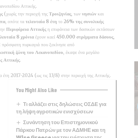
κανοπεδίου Αττικής.
ής
(χωρίς την περιοχή της
Τροιζηνίας
, των
νησιών
και
ατα
, οπότε τα
τελευταία 8 έτη
το
26% της συνολικής
Στην
Περιφέρεια
Αττικής
η επιφάνεια των δασικών εκτάσεων
ελευταία 8 χρόνια
έχουν καεί
450.000 στρέμματα δάσους
,
Η πρόσφατη πυρκαγιά που ξεκίνησε από
κιστική ζώνη του Λεκανοπεδίου
, έκαψε ένα μεγάλο
ς Αττικής
.
τα έτη 2017-2024 (ως τις 13/8) στην περιοχή της Αττικής.
You Might Also Like
Τι αλλάζει στις δηλώσεις ΟΣΔΕ για
τη λήψη αγροτικών ενισχύσεων
Συνάντηση του Επιστημονικού
Πάρκου Πατρών με τον ΑΔΜΗΕ και τη
Wise Greece για την ενίσχυση της