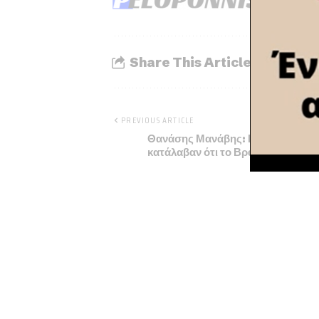
Share This Article
PREVIOUS ARTICLE
Θανάσης Μανάβης: Κάποιοι δεν
κατάλαβαν ότι το Βραχάτι αλλάζει