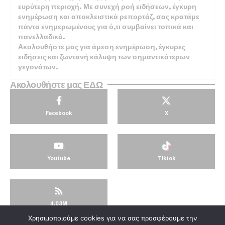
ευρύτερη περιοχή. Με συνεχή ροή ειδήσεων, έγκυρη
ενημέρωση και αποκλειστικά ρεπορτάζ, σας κρατάμε
πάντα ενημερωμένους για ό,τι συμβαίνει τοπικά και
πανελλαδικά.
Ακολουθήστε μας για άμεση ενημέρωση, έγκυρες
ειδήσεις και ζωντανή κάλυψη των σημαντικότερων
γεγονότων.
Ακολουθήστε μας ΕΔΩ
Facebook
X
Youtube
Tiktok
4.03M
Χρησιμοποιούμε cookies για να σας προσφέρουμε την
© KorinthosTV @2025