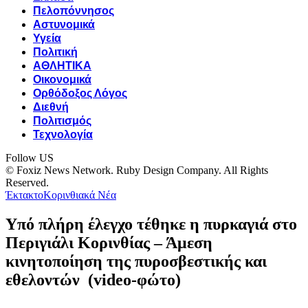
Πελοπόννησος
Αστυνομικά
Υγεία
Πολιτική
ΑΘΛΗΤΙΚΑ
Οικονομικά
Ορθόδοξος Λόγος
Διεθνή
Πολιτισμός
Τεχνολογία
Follow US
© Foxiz News Network. Ruby Design Company. All Rights
Reserved.
Έκτακτο
Κορινθιακά Νέα
Υπό πλήρη έλεγχο τέθηκε η πυρκαγιά στο
Περιγιάλι Κορινθίας – Άμεση
κινητοποίηση της πυροσβεστικής και
εθελοντών (video-φώτο)