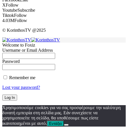
X
Follow
Youtube
Subscribe
Tiktok
Follow
4.03M
Follow
© KorinthosTV @2025
Welcome to Foxiz
Username or Email Address
Password
Remember me
Lost your password?
Χρησιμοποιούμε cookies για να σας προσφέρουμε την καλύτερη
δυνατή εμπειρία στη σελίδα μας. Εάν συνεχίσετε να
χρησιμοποιείτε τη σελίδα, θα υποθέσουμε πως είστε
ικανοποιημένοι με αυτό.
Εντάξει