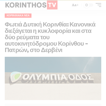
Aa
ΚΟΡΙΝΘΙΑΚΆ ΝΈΑ
Φωτιά Δυτική Κορινθία: Κανονικά
διεξάγεται η κυκλοφορία και στα
δύο ρεύματα του
αυτοκινητόδρομου Κορίνθου –
Πατρών, στο Δερβένι