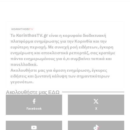
Το KorinthosTV.gr είναι η κορυφαία διαδικτυακή
πλατφόρμα ενημέρωσης για την Κορινθία και την
ευρύτερη περιοχή. Με συνεχή ροή ειδήσεων, έγκυρη
ενημέρωση και αποκλειστικά ρεπορτάζ, σας κρατάμε
πάντα ενημερωμένους για ό,τι συμβαίνει τοπικά και
πανελλαδικά.
Ακολουθήστε μας για άμεση ενημέρωση, έγκυρες
ειδήσεις και ζωντανή κάλυψη των σημαντικότερων
γεγονότων.
Ακολουθήστε μας ΕΔΩ
Facebook
X