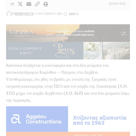
0 MIN READ
BY
KORINTHOSTV
1 ΟΚΤΩΒΡΊΟΥ 2024
Κανονικά διεξάγεται η κυκλοφορία και στα δύο ρεύματα του
αυτοκινητόδρομου Κορίνθου – Πατρών, στο Δερβένι.
Υπενθυμίζουμε, ότι χθες το βράδυ, με εντολή της Τροχαίας έγινε
εκτροπή κυκλοφορίας στην ΠΕΟ απο τον κόμβο της Λυκοποριάς (Χ.Θ.
132) μέχρι τον κόμβο Δερβενίου (Χ.Θ. 140) και στα δύο ρεύματα λόγω
της πυρκαγιάς.