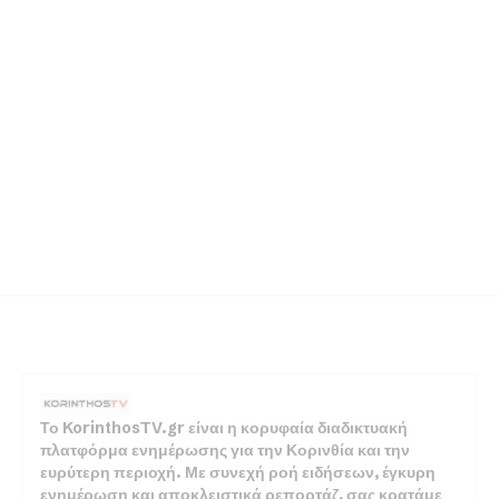
Το KorinthosTV.gr είναι η κορυφαία διαδικτυακή
πλατφόρμα ενημέρωσης για την Κορινθία και την
ευρύτερη περιοχή. Με συνεχή ροή ειδήσεων, έγκυρη
ενημέρωση και αποκλειστικά ρεπορτάζ, σας κρατάμε