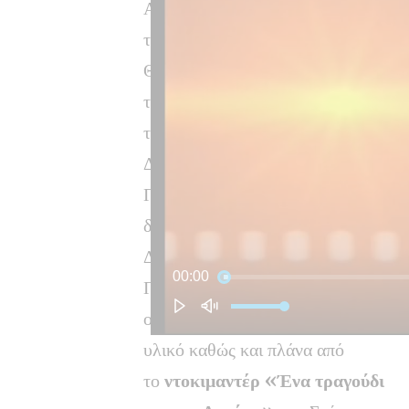
Αφιέρωμα της εκπομπής «Αληθινά
τηλεοπτική
περιήγηση
στο χωριό τ
Θυμάτων Ναζισμού, καθώς και άλλ
της σφαγής.
Κάτοικοι
του χωριού,
τους
μαρτυρία
για τις συγκλονιστικ
Διομήδης Σφουντούρης, Θωμάς Μπο
Περγαντά, Ευσταθία Κίνια, Ηλίας Σ
δημοτικής κοινότητας Διστόμου Χρ
Διστόμου-Αράχωβας-Αντίκυρας Γι
Προβάλλεται αρχειακό
οπτικοακουστικό-φωτογραφικό
υλικό καθώς και πλάνα από
το
ντοκιμαντέρ «Ένα τραγούδι