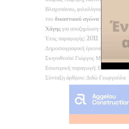
Βλαχοπάνου, φιλολόγου. Τέλος, ιδια
του
δικαστικού αγώνα των κατοίκ
Χάγης
για αποζημίωση-ηθική ικανο
Έτος παραγωγής: 2011
Δημοσιογραφική έρευνα-παρουσίασ
Σκηνοθεσία: Γιώργος Μπότσος
Εσωτερική παραγωγή: ΕΤ3
Σύνταξη άρθρου: Διδώ Γεωργούλα