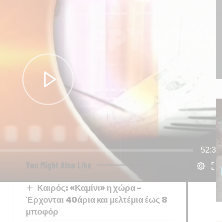
 Σενάρια» στη
σφαγή του Διστόμου
. Μια
ου Διστόμου, στον χώρο του Μουσείου
α
τοπόσημα
που συνδέονται με τα γεγονότα
επιζώντες της σφαγής
δίνουν τη δική
ές εκείνες στιγμές. Μιλούν οι κάτοικοι:
ύρας, Λουκάς Φιλίππου, Ευφροσύνη
ταθάς, Λουκάς Ζήσης, η αντιπρόεδρος της
υσούλα Σφουντούρη, και ο δήμαρχος
άννης Πατσαντάρας.
You Might Also Like
Καιρός: «Καμίνι» η χώρα –
Έρχονται 40άρια και μελτέμια έως 8
μποφόρ