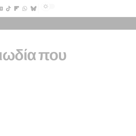
Sign In
ριωδία που