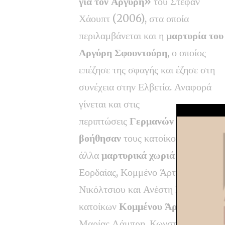
για τον Αργύρη»
του Στέφαν
Χάουπτ (2006), στα οποία
περιλαμβάνεται και η
μαρτυρία του
Αργύρη Σφουντούρη
, ο οποίος
επέζησε της σφαγής και έζησε στη
συνέχεια στην Ελβετία. Αναφορά
γίνεται και στις
περιπτώσεις
Γερμανών που
βοήθησαν
τους κατοίκους και σε
άλλα
μαρτυρικά χωριά
(Πύργοι
Εορδαίας, Κομμένο Άρτας). Περιλα
Νικόλτσιου και Ανέστη Μιχαηλίδη,
κατοίκων
Κομμένου Άρτας
Ηλία Λά
Μαρίας Λάμπρη, Κωνσταντίνου Αντ