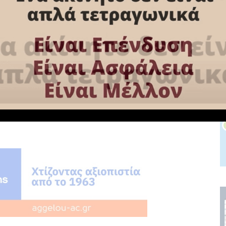
ίτερη αναφορά γίνεται στο ζήτημα
ων
του Διστόμου στο
Διεθνές Δικαστήριο της
ποίηση- για τη σφαγή.
η: Νίκος Ασλανίδης