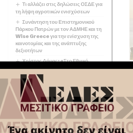
Τι αλλάζει στις δηλώσεις ΟΣΔΕ για
τη λήψη αγροτικών ενισχύσεων
Συνάντηση του Επιστημονικού
Πάρκου Πατρών με τον ΑΔΜΗΕ και τη
Wise Greece για την ενίσχυση της
καινοτομίας και της ανάπτυξης
δεξιοτήτων
Χρίστος Δήμας: «Στο Εθνικό
Πρόγραμμα Ανάπτυξης η αναβάθμιση
του Αεροδρομίου Πάρου»
μβάνονται οι μαρτυρίες των Μανώλη
 κατοίκων
Πύργων Εορδαίας
, καθώς και των
μπρη, Χρήστου Δήμου, Χριστίνας Δήμου,
ωνίου, Γιώργου Παππά και Δημήτρη