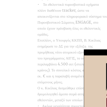
• Τα εθελοντικά πυροσβεστικά οχήματα
πλέον διαθέτουν tracker, ώστε να
απεικονίζονται στο πληροφοριακό σύστημα το
Πυροσβεστικού Σώματος ENGAGE, στο
οποίο έχουν πρόσβαση όλες οι εθελοντικές
ομάδες.
Επιπλέον, ο Υπουργός ΚΚΠΠ, Β. Κικίλιας
ενημέρωσε το ΔΣ για την εξέλιξη της
προμήθειας νέου ατομικού εξοπλισμού, μέσω
του προγράμματος ΑΙΓΙΣ, το οποίο
περιλαμβάνει 4.500 σετ (στολή, αρβύλες και
κράνος). Το συνολικό κόστος ανέρχεται σε 2,7
εκ. € και η παραλαβή αναμένεται μέσα στους
επόμενους μήνες.
Ο κ. Κικίλιας δεσμεύθηκε επίσης ότι θα
δρομολογηθεί άμεσα σειρά αιτημάτων των
εθελοντών, μεταξύ των οποίων είναι:
• Ακόμα μεγαλύτερη συμμετοχή των