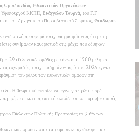
ας Ομοσπονδίας Εθελοντικών Οργανώσεων
ου Υφυπουργού ΚΚΠΠ,
Ευάγγελου Τουρνά
, του Γ.Γ
υ
και του Αρχηγού του Πυροσβεστικού Σώματος,
Θεόδωρου
ν ανιδιοτελή προσφορά τους, υπογραμμίζοντας ότι με τη
έστες συνέβαλαν καθοριστικά στις μάχες που δόθηκαν
θμεί 29 εθελοντικές ομάδες με πάνω από 1500 μέλη και
τις ευχαριστίες τους, επισημαίνοντας ότι το 2024 έγιναν
ναβάθμιση του ρόλου των εθελοντικών ομάδων στη
ίπεδο. Η θεωρητική εκπαίδευση έγινε για πρώτη φορά
ν περιφέρεια- και η πρακτική εκπαίδευση σε πυροσβεστικούς
 Μητρώο Εθελοντών Πολιτικής Προστασίας το 95% των
θελοντικών ομάδων στον επιχειρησιακό σχεδιασμό του