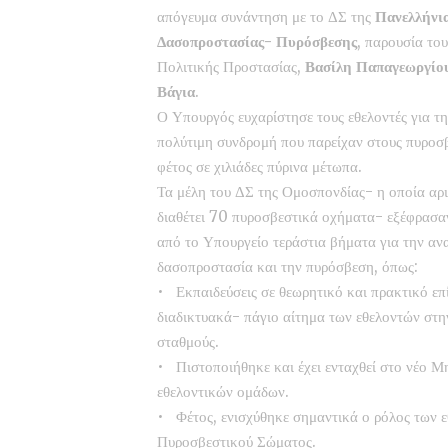
απόγευμα συνάντηση με το ΔΣ της
Πανελλήνι
Δασοπροστασίας- Πυρόσβεσης
, παρουσία τ
Πολιτικής Προστασίας,
Βασίλη Παπαγεωργίο
Βάγια
.
Ο Υπουργός ευχαρίστησε τους εθελοντές για τη
πολύτιμη συνδρομή που παρείχαν στους πυροσβ
φέτος σε χιλιάδες πύρινα μέτωπα.
Τα μέλη του ΔΣ της Ομοσπονδίας- η οποία αρι
διαθέτει 70 πυροσβεστικά οχήματα- εξέφρασαν 
από το Υπουργείο τεράστια βήματα για την α
δασοπροστασία και την πυρόσβεση, όπως:
• Εκπαιδεύσεις σε θεωρητικό και πρακτικό επ
διαδικτυακά- πάγιο αίτημα των εθελοντών στη
σταθμούς.
• Πιστοποιήθηκε και έχει ενταχθεί στο νέο
εθελοντικών ομάδων.
• Φέτος, ενισχύθηκε σημαντικά ο ρόλος των ε
Πυροσβεστικού Σώματος.