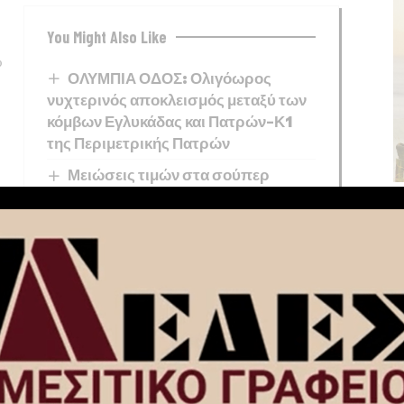
You Might Also Like
υ
ΟΛΥΜΠΙΑ ΟΔΟΣ: Ολιγόωρος
νυχτερινός αποκλεισμός μεταξύ των
κόμβων Εγλυκάδας και Πατρών-Κ1
της Περιμετρικής Πατρών
Μειώσεις τιμών στα σούπερ
μάρκετ: Πάνω από 900 προϊόντα
φθηνότερα – Τι αλλάζει από 31
Αυγούστου
Το «Ριφιφί» του Σωτήρη
Τσαφούλια έρχεται στον Alpha
Κορυφώνεται η έξοδος του
Αυγούστου: Πάνω από 56.000
ταξιδιώτες αναχωρούν σήμερα από
τα λιμάνια της Αττικής