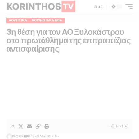
Aa
ΑΘΛΗΤΙΚΑ
ΚΟΡΙΝΘΙΑΚΆ ΝΈΑ
3η θέση για τον ΑΟ Ξυλοκάστρου
στο πρωτάθλημα της επιτραπέζιας
αντισφαίρισης
1 MIN READ
BY
KORINTHOSTV
23 ΜΑΪ́ΟΥ 2026