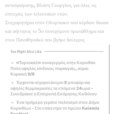
αντισφαίρισης, Βλάση Γεωργίου, για όλες τις
επιτυχίες των τελευταίων ετών.
Συγχαρητήρια στον Ολυμπιακό που κέρδισε δίκαια
και αήττητος το 5ο συνεχόμενο πρωτάθλημα και
στον Παναθηναϊκό που βγήκε δεύτερος
You Might Also Like
«Πορτοκαλί» συναγερμός στην Κορινθία:
Πολύ υψηλός κίνδυνος πυρκαγιάς, αύριο
Κυριακή 9/8
Έρχονται ισχυροί άνεμοι 8 μποφόρ και
υψηλές θερμοκρασίες τα επόμενα 24ωρα –
Συνεδρίασε η Επιτροπή Εκτίμησης Κινδύνου
Ένα τριήμερο γεμάτο πολιτισμό στον Δήμο
Κορινθίων – Στο επίκεντρο το πρώτο Kalamia
Festival