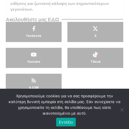
ειδήσεις και ζωντανή κάλυψη των σημαντικότερων
γεγονότων.
Ακολουθήστε μας ΕΔΩ
Facebook
X
Youtube
Tiktok
4.03M
Χρησιμοποιούμε cookies για να σας προσφέρουμε την
© KorinthosTV @2025
καλύτερη δυνατή εμπειρία στη σελίδα μας. Εάν συνεχίσετε να
χρησιμοποιείτε τη σελίδα, θα υποθέσουμε πως είστε
ικανοποιημένοι με αυτό.
Εντάξει