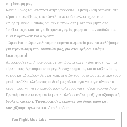
στη δύναμή μας!
Κανείς μόνος του απέναντι στην εργοδοσία! Η μόνη λύση απέναντι στο
τέρας της ακρίβειας, στα εξαντλητικά ωράρια-λάστιχο, στους
καθηλωμένους μισθούς που τελειώνουν στη μέση του μήνα, στο
δυσβάσταχτο κόστος για θέρμανση, υγεία, μόρφωση των παιδιών μας
είναι η οργάνωση και ο αγώνας!
Τώρα είναι η ώρα να δυναμώσουμε το σωματείο μας, να παλέψουμε
για την κάλυψη των αναγκών μας, για σταθερή δουλειά με
δικαιώματα!
Αρνούμαστε να πληρώνουμε με τον ιδρώτα και την ίδια μας τη ζωή τα
κέρδη τους! Αρνούμαστε οι μεγαλοεπιχειρηματίες και οι κυβερνήσεις
να μας καταδικάζουν σε μισή ζωή, ψηφίζοντας τον ένα αντεργατικό νόμο
μετά τον άλλο, κλέβοντας το δικό μας πλούτο για να αυγαταίνουν τα
κέρδη τους και να χρηματοδοτούν πολέμους για τη σφαγή άλλων λαών!
Γραφόμαστε στο σωματείο μας, παλεύουμε όλοι μαζί για αξιοπρεπή
δουλειά και ζωή. Ψηφίζουμε στις εκλογές του σωματείου και
συνεχίζουμε αγωνιστικά.
Διεκδικούμε:
You Might Also Like