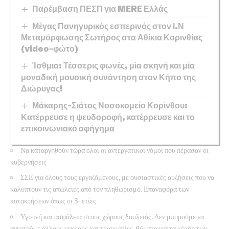
Παρέμβαση ΠΕΣΠ για MERE Ελλάς
Μέγας Πανηγυρικός εσπερινός στον Ι.Ν
Μεταμόρφωσης Σωτήρος στα Αθίκια Κορινθίας
(video-φώτο)
Ίσθμια: Τέσσερις φωνές, μία σκηνή και μία
μοναδική μουσική συνάντηση στον Κήπο της
Διώρυγας!
Μάκαρης-Σιάτος Νοσοκομείο Κορίνθου:
Κατέρρευσε η ψευδοροφή, κατέρρευσε και το
επικοινωνιακό αφήγημα
Να καταργηθούν τώρα όλοι οι αντεργατικοί νόμοι που πέρασαν οι
κυβερνήσεις
ΣΣΕ για όλους τους εργαζόμενους, με ουσιαστικές αυξήσεις που να
καλύπτουν τις απώλειες από τον πληθωρισμό. Επαναφορά των
κατακτήσεων όπως οι 3-ετίες
Υγιεινή και ασφάλεια στους χώρους δουλειάς. Δεν μπορούμε να
ανεχτούμε άλλους νεκρούς και τραυματίες, θύματα για τα κέρδη των