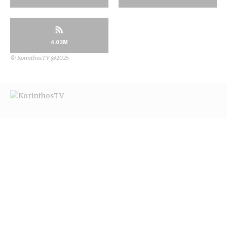
4.03M
© KorinthosTV @2025