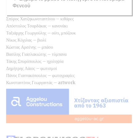
Φενεού
Σπύρος Χατζηκωνσταντίνου – κιθάρες
Απόστολος Τσαρδάκας – κανονάκι
Ταξιάρχης Γεωργούλης – ούτι, μπόζουκ
Νίκος Κόχιλας – βιολί
Κώστας Αρσένης – μπάσο
Βασίλης Γιασλακιώτης – τύμπανα
Τάκης Σπυρόπουλος – ηχοληψία
Δημήτρης Λάιος – φωτισμοί
Πάνος Γιαννακόπουλος – φωτογραφίες
Κωνσταντίνος Γεωργαντάς – artwork