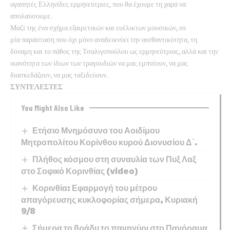
αγαπητές Ελληνίδες ερμηνεύτριες, που θα έχουμε τη χαρά να
απολαύσουμε.
Μαζί της ένα σχήμα εξαιρετικών και ευέλικτων μουσικών, σε
μία παράσταση που όχι μόνο αναδεικνύει την αισθαντικότητα, τη
δύναμη και το πάθος της Τσαλιγοπούλου ως ερμηνεύτριας, αλλά και την
ικανότητα των ίδιων των τραγουδιών να μας εμπνέουν, να μας
διασκεδάζουν, να μας ταξιδεύουν.
ΣΥΝΤΕΛΕΣΤΕΣ
You Might Also Like
Ετήσιο Μνημόσυνο του Αοιδίμου
Μητροπολίτου Κορίνθου κυρού Διονυσίου Δ΄.
Πλήθος κόσμου στη συναυλία των Πυξ Λαξ
στο Σοφικό Κορινθίας (video)
Κορινθία: Εφαρμογή του μέτρου
απαγόρευσης κυκλοφορίας σήμερα, Κυριακή
9/8
Σήμερα το βράδυ το πανηγύρι στο Πανόραμα