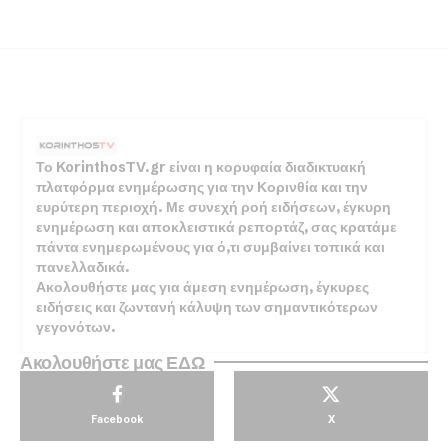
Το KorinthosTV.gr είναι η κορυφαία διαδικτυακή
πλατφόρμα ενημέρωσης για την Κορινθία και την
ευρύτερη περιοχή. Με συνεχή ροή ειδήσεων, έγκυρη
ενημέρωση και αποκλειστικά ρεπορτάζ, σας κρατάμε
πάντα ενημερωμένους για ό,τι συμβαίνει τοπικά και
πανελλαδικά.
Ακολουθήστε μας για άμεση ενημέρωση, έγκυρες
ειδήσεις και ζωντανή κάλυψη των σημαντικότερων
γεγονότων.
Ακολουθήστε μας ΕΔΩ
Facebook
X