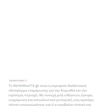
Το KorinthosTV.gr είναι η κορυφαία διαδικτυακή
πλατφόρμα ενημέρωσης για την Κορινθία και την
ευρύτερη περιοχή. Με συνεχή ροή ειδήσεων, έγκυρη
ενημέρωση και αποκλειστικά ρεπορτάζ, σας κρατάμε
πάντα ενημερωμένους για ό,τι συμβαίνει τοπικά και