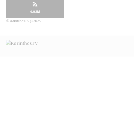
4.03M
© KorinthosTV @2025