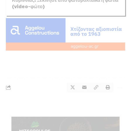
(video-φώτο)