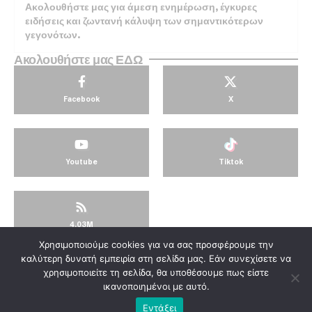
Ακολουθήστε μας για άμεση ενημέρωση, έγκυρες
ειδήσεις και ζωντανή κάλυψη των σημαντικότερων
γεγονότων.
Ακολουθήστε μας ΕΔΩ
Facebook
X
Youtube
Tiktok
4.03M
Χρησιμοποιούμε cookies για να σας προσφέρουμε την
© KorinthosTV @2025
καλύτερη δυνατή εμπειρία στη σελίδα μας. Εάν συνεχίσετε να
χρησιμοποιείτε τη σελίδα, θα υποθέσουμε πως είστε
ικανοποιημένοι με αυτό.
Εντάξει