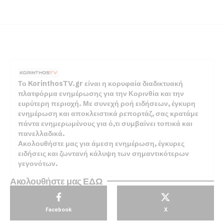
Το KorinthosTV.gr είναι η κορυφαία διαδικτυακή
πλατφόρμα ενημέρωσης για την Κορινθία και την
ευρύτερη περιοχή. Με συνεχή ροή ειδήσεων, έγκυρη
ενημέρωση και αποκλειστικά ρεπορτάζ, σας κρατάμε
πάντα ενημερωμένους για ό,τι συμβαίνει τοπικά και
πανελλαδικά.
Ακολουθήστε μας για άμεση ενημέρωση, έγκυρες
ειδήσεις και ζωντανή κάλυψη των σημαντικότερων
γεγονότων.
Ακολουθήστε μας ΕΔΩ
Facebook
X