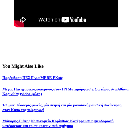
You Might Also Like
Παρέμβαση ΠΕΣΠ για MERE Ελλάς
Μέγας Πανηγυρικός εσπερινός στον Ι.Ν Μεταμόρφωσης Σωτήρος στα Αθίκια
Κορινθίας (video-φώτο)
Ίσθμια: Τέσσερις φωνές, μία σκηνή και μία μοναδική μουσική συνάντηση
στον Κήπο της Διώρυγας!
Μάκαρης-Σιάτος Νοσοκομείο Κορίνθου: Κατέρρευσε η ψευδοροφή,
κατέρρευσε και το επικοινωνιακό αφήγημα