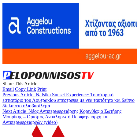
Share This Article
Email
Copy Link
Print
Previous Article
Nafsika Sunset Experience: Το ιστορικό
εστιατόριο του Λουτρακίου επέστρεψε με νέα ταυτότητα και δείπνο
δίπλα στο ηλιοβασίλεμα
Next Article
Nέος Αντιπεριφερειάρχης Κορινθίας ο Σωτήρης
Μουρίκης – Ορισμός Αναπληρωτή Περιφερειάρχη και
Αντιπεριφερειαρχών (video)