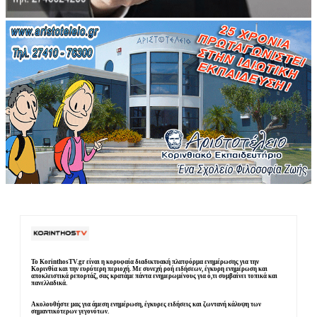
Το KorinthosTV.gr είναι η κορυφαία διαδικτυακή πλατφόρμα ενημέρωσης για την
Κορινθία και την ευρύτερη περιοχή. Με συνεχή ροή ειδήσεων, έγκυρη ενημέρωση και
αποκλειστικά ρεπορτάζ, σας κρατάμε πάντα ενημερωμένους για ό,τι συμβαίνει τοπικά και
πανελλαδικά.
Ακολουθήστε μας για άμεση ενημέρωση, έγκυρες ειδήσεις και ζωντανή κάλυψη των
σημαντικότερων γεγονότων.