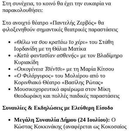
Στη συνέχεια, το κοινό θα έχει την ευκαιρία να
παρακολουθήσει:
Στο ανοιχτό θέατρο «Παντελής Ζερβός» θα
φιλοξενηθούν σημαντικές θεατρικές παραστάσεις
«Θέλω να σου κρατάω το χέρι»
του Στάθη
Ιορδανίδη με τη Θάλια Ματίκα
«Κατά φαντασίαν ασθενής»
με τον Βλαδίμηρο
Κυριακίδη
«Οικογένεια Τσέντσι»
με τη Μαρία Κίτσου
«Ο Φιλάργυρος»
του Μολιέρου από το
Κορινθιακό Θέατρο «Βασίλης Ρώτας»
Μουσικοχορευτικό αφιέρωμα στον Μίκη
Θεοδωράκη και πολλές παιδικές παραστάσεις
Συναυλίες & Εκδηλώσεις με Ελεύθερη Είσοδο
Μεγάλη Συναυλία Δήμου (24 Ιουλίου):
Ο
Κώστας Κοκκινάκης (αναφέρεται ως Κοκοσαίος