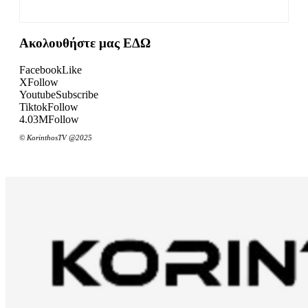
Ακολουθήστε μας ΕΔΩ
Facebook
Like
X
Follow
Youtube
Subscribe
Tiktok
Follow
4.03M
Follow
© KorinthosTV @2025