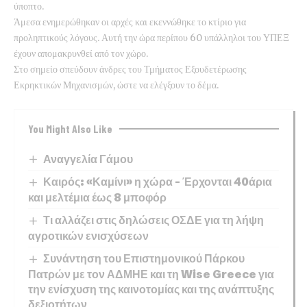
ύποπτο.
Άμεσα ενημερώθηκαν οι αρχές και εκεννώθηκε το κτίριο για
προληπτικούς λόγους. Αυτή την ώρα περίπου 60 υπάλληλοι του ΥΠΕΞ
έχουν απομακρυνθεί από τον χώρο.
Στο σημείο σπεύδουν άνδρες του Τμήματος Εξουδετέρωσης
Εκρηκτικών Μηχανισμών, ώστε να ελέγξουν το δέμα.
You Might Also Like
Αναγγελία Γάμου
Καιρός: «Καμίνι» η χώρα – Έρχονται 40άρια
και μελτέμια έως 8 μποφόρ
Τι αλλάζει στις δηλώσεις ΟΣΔΕ για τη λήψη
αγροτικών ενισχύσεων
Συνάντηση του Επιστημονικού Πάρκου
Πατρών με τον ΑΔΜΗΕ και τη Wise Greece για
την ενίσχυση της καινοτομίας και της ανάπτυξης
δεξιοτήτων