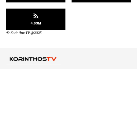
4.03M
© KorinthosTV @2025