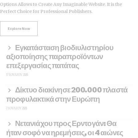
Options Allows to Create Any Imaginable Website. It is the
Perfect Choice for Professional Publishers.
Explore Now
Εγκατάσταση βιοδιυλιστηρίου
αξιοποίησης παραπροϊόντων
επεξεργασίας πατάτας
17 ΙΟΥΛΊΟΥ 2026
Δίκτυο διακίνησε 200.000 πλαστά
προφυλακτικά στην Ευρώπη
7 ΙΟΥΛΊΟΥ 2026
Νετανιάχου προς Ερντογάν: Θα
ήταν σοφό να ηρεμήσεις, οι 4 αιώνες