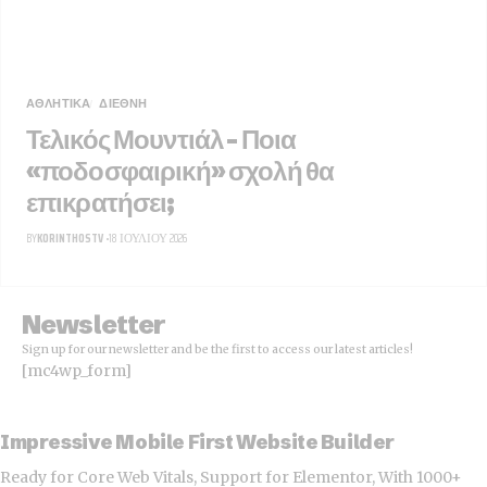
ΑΘΛΗΤΙΚΑ
ΔΙΕΘΝΉ
Τελικός Μουντιάλ – Ποια
«ποδοσφαιρική» σχολή θα
επικρατήσει;
BY
KORINTHOSTV
18 ΙΟΥΛΊΟΥ 2026
Newsletter
Sign up for our newsletter and be the first to access our latest articles!
[mc4wp_form]
Impressive Mobile First Website Builder
Ready for Core Web Vitals, Support for Elementor, With 1000+