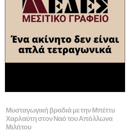
Ο Ελληνικός Ερυθρός Σταυρός
συγκεντρώνει χρήματα για τους
σεισμοπαθείς της Βενεζουέλας
29 ΙΟΥΝΊΟΥ 2026
Μυσταγωγική βραδιά με την Μπέττυ
Χαρλαύτη στον Ναό του Απόλλωνα
Μιλήτου