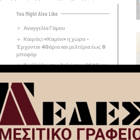
You Might Also Like
Αναγγελία Γάμου
Καιρός: «Καμίνι» η χώρα –
Έρχονται 40άρια και μελτέμια έως 8
μποφόρ
Τι αλλάζει στις δηλώσεις ΟΣΔΕ για
τη λήψη αγροτικών ενισχύσεων
Συνάντηση του Επιστημονικού
Πάρκου Πατρών με τον ΑΔΜΗΕ και τη
Wise Greece για την ενίσχυση της
καινοτομίας και της ανάπτυξης
δεξιοτήτων