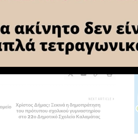
NEXT ARTICLE
Χρίστος Δήμας: Ξεκινά η δημοπράτηση
ομείο
του πρότυπου σχολικού γυμναστηρίου
στο 22ο Δημοτικό Σχολείο Καλαμάτας