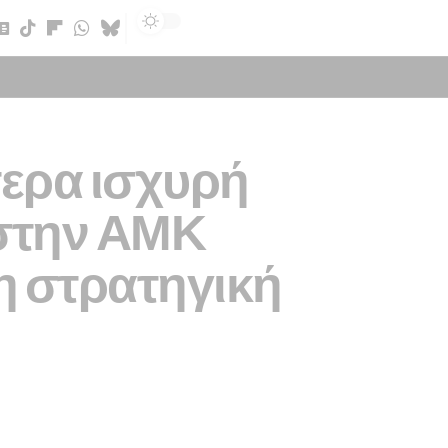
Sign In
τερα ισχυρή
στην ΑΜΚ
η στρατηγική