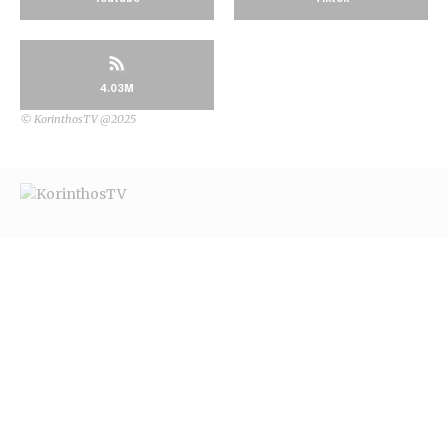
4.03M
© KorinthosTV @2025