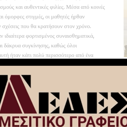
μούς και αυθεντικές φιλίες. Μέσα από κοινές
αι όμορφες στιγμές, οι μαθητές ήρθαν
 σχέσεις που θα κρατήσουν στον χρόνο.
ν ιδιαίτερα φορτισμένος συναισθηματικά,
αι δάκρυα συγκίνησης, καθώς όλοι
αυτή ήταν κάτι πολύ περισσότερο από ένα
ία ζωής.
 Απριλίου 2026, οι μαθητές του 2ου
το Baden-Baden, όπου συναντήθηκαν ξανά
ς
You Might Also Like
Φωτιά στο Στεφάνι Κορινθίας –