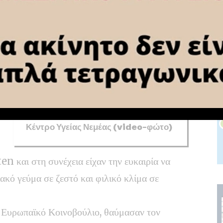
Ενισχύθηκαν οι επίγειες και εναέριες
δυνάμεις (video-φωτο)
Μαίνεται η φωτιά στο Στεφάνι
Κορινθίας – Επιχειρούν εναέριες και
επίγειες δυνάμεις (videο-φωτο)
ΤΩΡΑ: Σε εξέλιξη μεγάλη φωτιά
στο Στεφάνι – 112 για ετοιμότητα
(video)
Παράσταση Διαμαρτυρίας στο
Κέντρο Υγείας Νεμέας (video-φώτο)
n και στη συνέχεια είχαν την ευκαιρία να
ακό γεύμα σε ζεστό και φιλικό κλίμα σε
 Ευρωπαϊκό Κοινοβούλιο, θαύμασαν τον