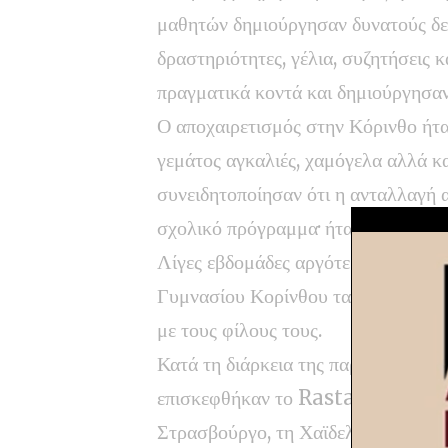
μαθητών δημιούργησαν δυνατούς δεσ
δραστηριότητες, γέλια, συζητήσεις κ
πραγματικά κοντά και δημιούργησαν
Ο αποχαιρετισμός στην Κόρινθο ήτα
γεμάτος αγκαλιές, χαμόγελα αλλά κ
συνειδητοποίησαν ότι η ανταλλαγή 
σχολικό πρόγραμμα· ήταν μια εμπειρ
Λίγες εβδομάδες αργότερα, στις 22
Γυμνασίου Κορίνθου ταξίδεψαν σ
με τους φίλους τους.
Κατά τη διάρκεια της παραμονής μα
επισκεφθήκαν το Rastatt, το
Στρασβούργο, τη Χαϊδελβέργη και