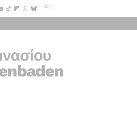
Sign In
μνασίου
henbaden