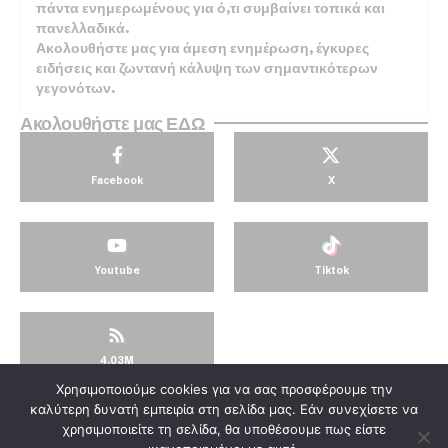
πάντα ενημερωμένους για ό,τι συμβαίνει τοπικά και
πανελλαδικά.
Ακολουθήστε μας για άμεση ενημέρωση, έγκυρες
ειδήσεις και ζωντανή κάλυψη των σημαντικότερων
γεγονότων.
Ακολουθήστε μας ΕΔΩ
Facebook
X
Youtube
Tiktok
4.03M
Χρησιμοποιούμε cookies για να σας προσφέρουμε την
© KorinthosTV @2025
καλύτερη δυνατή εμπειρία στη σελίδα μας. Εάν συνεχίσετε να
χρησιμοποιείτε τη σελίδα, θα υποθέσουμε πως είστε