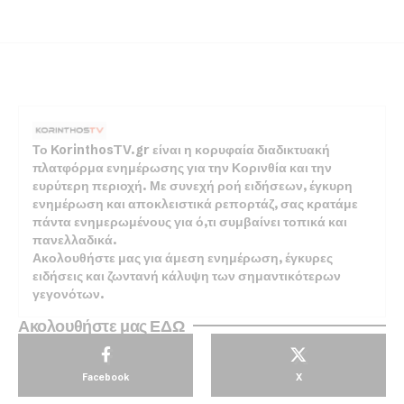
Το KorinthosTV.gr είναι η κορυφαία διαδικτυακή
πλατφόρμα ενημέρωσης για την Κορινθία και την
ευρύτερη περιοχή. Με συνεχή ροή ειδήσεων, έγκυρη
ενημέρωση και αποκλειστικά ρεπορτάζ, σας κρατάμε
πάντα ενημερωμένους για ό,τι συμβαίνει τοπικά και
πανελλαδικά.
Ακολουθήστε μας για άμεση ενημέρωση, έγκυρες
ειδήσεις και ζωντανή κάλυψη των σημαντικότερων
γεγονότων.
Ακολουθήστε μας ΕΔΩ
Facebook
X