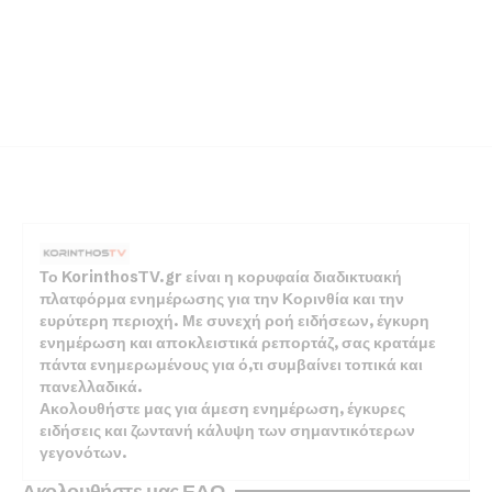
Το KorinthosTV.gr είναι η κορυφαία διαδικτυακή
πλατφόρμα ενημέρωσης για την Κορινθία και την
ευρύτερη περιοχή. Με συνεχή ροή ειδήσεων, έγκυρη
ενημέρωση και αποκλειστικά ρεπορτάζ, σας κρατάμε
πάντα ενημερωμένους για ό,τι συμβαίνει τοπικά και
πανελλαδικά.
Ακολουθήστε μας για άμεση ενημέρωση, έγκυρες
ειδήσεις και ζωντανή κάλυψη των σημαντικότερων
γεγονότων.
Ακολουθήστε μας ΕΔΩ