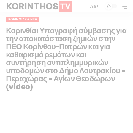
Aa
ΚΟΡΙΝΘΙΑΚΆ ΝΈΑ
Κορινθία: Υπογραφή σύμβασης για
την αποκατάσταση ζημιών στην
ΠΕΟ Κορίνθου-Πατρών και για
καθαρισμό ρεμάτων και
συντήρηση αντιπλημμυρικών
υποδομών στο Δήμο Λουτρακίου –
Περαχώρας – Αγίων Θεοδώρων
(video)