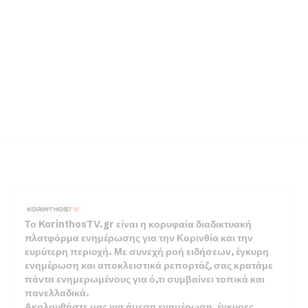
Το KorinthosTV.gr είναι η κορυφαία διαδικτυακή
πλατφόρμα ενημέρωσης για την Κορινθία και την
ευρύτερη περιοχή. Με συνεχή ροή ειδήσεων, έγκυρη
ενημέρωση και αποκλειστικά ρεπορτάζ, σας κρατάμε
πάντα ενημερωμένους για ό,τι συμβαίνει τοπικά και
πανελλαδικά.
Ακολουθήστε μας για άμεση ενημέρωση, έγκυρες