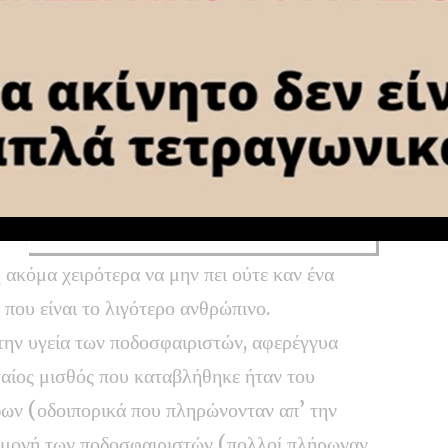
Κυκλοφόρησαν οι νέες κάρτες
μέλους του Α.Ο. Λουτράκι
Νέο VIDEO από τον Βοτανικό:
Εντυπωσιάζει η πρόοδος των έργων
στο νέο γήπεδο του Παναθηναϊκού
ΑΟ Λουτράκι: Συνεχίζει τις
μεταγραφές με στόχο την ενίσχυση
του ρόστερ
 ακόμα χειρότερα να μην πει ούτε καν ένα
 που είναι το λιγότερο ανθρώπινο.
την υγεία των ποδοσφαιριστών, αφερέγγυα
ταίος μισθός που καταβλήθηκε ήταν του
δων (οδοιπορικά που πληρώνονταν απ’ την
ιαμονή των ποδοσφαιριστών (πολλοί πλήρωναν