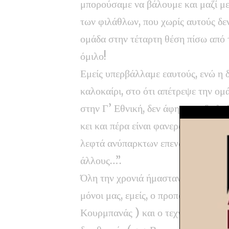
μπορούσαμε να βάλουμε και μαζί με
των φιλάθλων, που χωρίς αυτούς δεν
ομάδα στην τέταρτη θέση πίσω από 
όμιλο!
Εμείς υπερβάλλαμε εαυτούς, ενώ η δ
καλοκαίρι, στο ότι απέτρεψε την ομ
στην Γ’ Εθνική, δεν άφησε να διαλυ
κει και πέρα είναι φανερά απούσα. 
λεφτά ανύπαρκτων επενδυτών και σ
άλλους…”.
Όλη την χρονιά ήμασταν εντελώς
μόνοι μας, εμείς, ο προπονητής (σ.σ.
Κουρμπανάς ) και ο τεχνικός