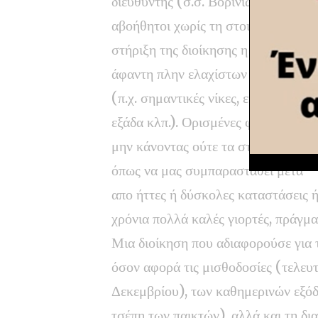
διευθυντής (σ.σ. Βορινιώτης),
αβοήθητοι χωρίς τη στοιχειώδη
στήριξη της διοίκησης η οποία ήταν
άφαντη πλην ελαχίστων εξαιρέσεων
(π.χ. σημαντικές νίκες, είσοδος στην
εξάδα κλπ.). Ορισμένες φορές δε,
μην κάνοντας ούτε τα στοιχειώδη,
όπως να μας συμπαρασταθεί μετά
απο ήττες ή δύσκολες καταστάσεις ή
χρόνια πολλά καλές γιορτές, πράγμα
Μια διοίκηση που αδιαφορούσε για 
όσον αφορά τις μισθοδοσίες (τελευ
Δεκεμβρίου), των καθημερινών εξό
τσέπη των παικτών), αλλά και τη δ