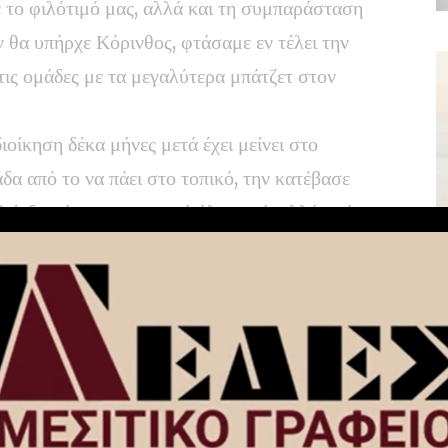
 το φιλότιμό μας, αλλά και τη συμπαράσταση
 θα υπήρχε Κόρινθος, φτάσαμε εν τέλει την
τις ομάδες με τα μεγαλύτερα μπάτζετ στον
ιοίκηση δέκα μήνες μετά έχει μείνει στο
άδα από το να πάει στο τοπικό, την κατέβασε
θεί, δεκτά και κατανοητά όλα αυτά, αλλά από
Έχουμε μείνει στα ΘΑ του καλοκαιριού, στα
το ”Έλα μωρέ…δεν πειράζει θα βρούμε
You Might Also Like
Επιστροφή Κακανάκου στον
Τενεάτη Αθικίων!