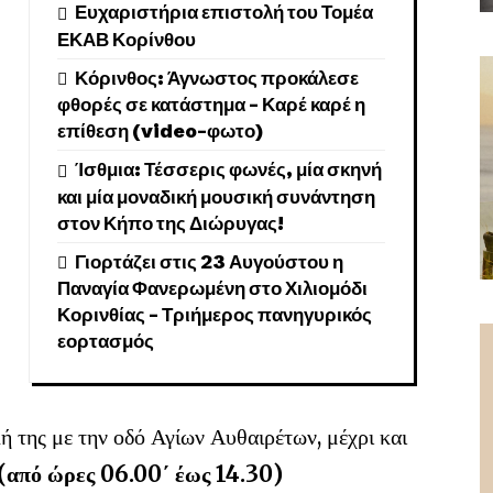
Ευχαριστήρια επιστολή του Τομέα
ΕΚΑΒ Κορίνθου
Κόρινθος: Άγνωστος προκάλεσε
φθορές σε κατάστημα – Καρέ καρέ η
επίθεση (video-φωτο)
Ίσθμια: Τέσσερις φωνές, μία σκηνή
και μία μοναδική μουσική συνάντηση
στον Κήπο της Διώρυγας!
Γιορτάζει στις 23 Αυγούστου η
Παναγία Φανερωμένη στο Χιλιομόδι
Κορινθίας – Τριήμερος πανηγυρικός
εορτασμός
ή της με την οδό Αγίων Αυθαιρέτων, μέχρι και
(από ώρες 06.00΄ έως 14.30)