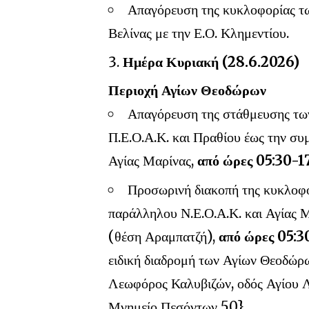
Απαγόρευση της κυκλοφορίας τω
Βελίνας με την Ε.Ο. Κλημεντίου.
Ημέρα Κυριακή (28.6.2026)
Περιοχή Αγίων Θεοδώρων
Απαγόρευση της στάθμευσης τω
Π.Ε.Ο.Α.Κ. και Πραθίου έως την σ
Αγίας Μαρίνας,
από ώρες 05:30-17
Προσωρινή διακοπή της κυκλοφο
παράλληλου Ν.Ε.Ο.Α.Κ. και Αγίας Μ
(θέση Αραμπατζή),
από ώρες 05:30
ειδική διαδρομή των Αγίων Θεοδώρω
Λεωφόρος Καλυβιζών, οδός Αγίου 
Μνημείο Πεσόντων 50}.