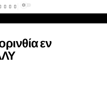
Sign In
ορινθία εν
ΛΛΥ