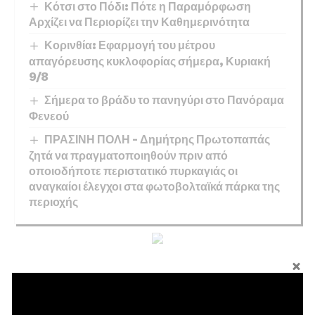
Κότσι στο Πόδι: Πότε η Παραμόρφωση
Αρχίζει να Περιορίζει την Καθημερινότητα
Κορινθία: Εφαρμογή του μέτρου
απαγόρευσης κυκλοφορίας σήμερα, Κυριακή
9/8
Σήμερα το βράδυ το πανηγύρι στο Πανόραμα
Φενεού
ΠΡΑΣΙΝΗ ΠΟΛΗ – Δημήτρης Πρωτοπαπάς
ζητά να πραγματοποιηθούν πριν από
οποιοδήποτε περιστατικό πυρκαγιάς οι
αναγκαίοι έλεγχοι στα φωτοβολταϊκά πάρκα της
περιοχής