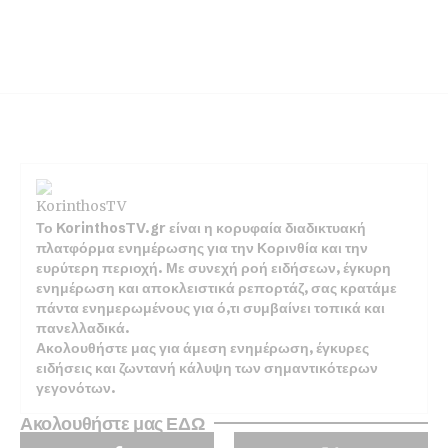
Το KorinthosTV.gr είναι η κορυφαία διαδικτυακή
πλατφόρμα ενημέρωσης για την Κορινθία και την
ευρύτερη περιοχή. Με συνεχή ροή ειδήσεων, έγκυρη
ενημέρωση και αποκλειστικά ρεπορτάζ, σας κρατάμε
πάντα ενημερωμένους για ό,τι συμβαίνει τοπικά και
πανελλαδικά.
Ακολουθήστε μας για άμεση ενημέρωση, έγκυρες
ειδήσεις και ζωντανή κάλυψη των σημαντικότερων
γεγονότων.
Ακολουθήστε μας ΕΔΩ